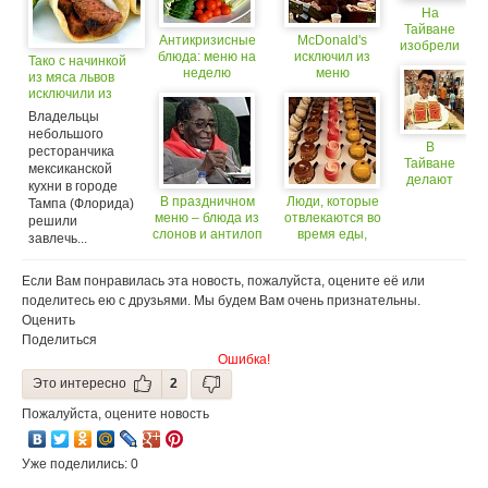
На
Тайване
Антикризисные
McDonald's
изобрели
блюда: меню на
исключил из
Тако с начинкой
особый
неделю
меню
из мяса львов
рис
американских
исключили из
ресторанов
меню после
Владельцы
халяльные
скандала
небольшого
блюда
В
ресторанчика
Тайване
мексиканской
делают
кухни в городе
хлеб в
В праздничном
Люди, которые
Тампа (Флорида)
виде
меню – блюда из
отвлекаются во
решили
арбуза
слонов и антилоп
время еды,
завлечь...
включают в меню
более сладкие и
Если Вам понравилась эта новость, пожалуйста, оцените её или
соленые блюда.
поделитесь ею с друзьями. Мы будем Вам очень признательны.
Оценить
Поделиться
Ошибка!
Это интересно
2
Пожалуйста, оцените новость
Уже поделились: 0