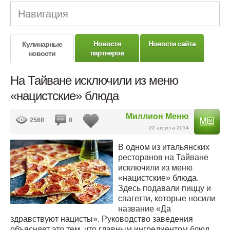
Навигация
Новости
Новости сайта
Кулинарные
партнеров
новости
На Тайване исключили из меню
«нацистские» блюда
Миллион Меню
2560
0
22 августа 2014
В одном из итальянских
ресторанов на Тайване
исключили из меню
«нацистские» блюда.
Здесь подавали пиццу и
спагетти, которые носили
название «Да
здравствуют нацисты». Руководство заведения
объясняет это тем, что главным ингредиентом блюд