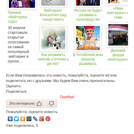
«Иван
Кейтеринг
Россия не будет
Премия
кейтеринг» в
Консалтинг рад
развивать
«Кейтеринг
теме
представить
производство
года»:
организационного
продуктов с ГМО
выбираем
30 апреля
партнера Премии
самый
стартовала
«Кейтеринг года
популярный
открытое
2015»
кейтеринг в
голосование
русскоязычном
за самый
facebook!
Деловой
популярный
Как развивать
В Алтайском крае
форум
кейтеринг в
любовь к чтению у
решили
«Кейтеринг»
группе...
детей?
развивать
на ПИРе
гастрономический
туризм
Если Вам понравилась эта новость, пожалуйста, оцените её или
поделитесь ею с друзьями. Мы будем Вам очень признательны.
Оценить
Поделиться
Ошибка!
Это интересно
Пожалуйста, оцените новость
Уже поделились: 0