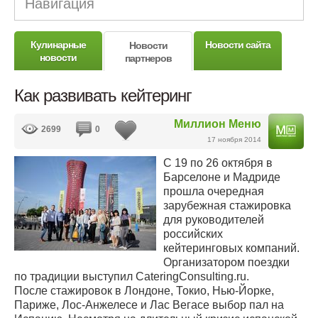
Навигация
Кулинарные
Новости сайта
Новости
новости
партнеров
Как развивать кейтеринг
Миллион Меню
2699
0
17 ноября 2014
С 19 по 26 октября в
Барселоне и Мадриде
прошла очередная
зарубежная стажировка
для руководителей
российских
кейтеринговых компаний.
Организатором поездки
по традиции выступил CateringConsulting.ru.
После стажировок в Лондоне, Токио, Нью-Йорке,
Париже, Лос-Анжелесе и Лас Вегасе выбор пал на