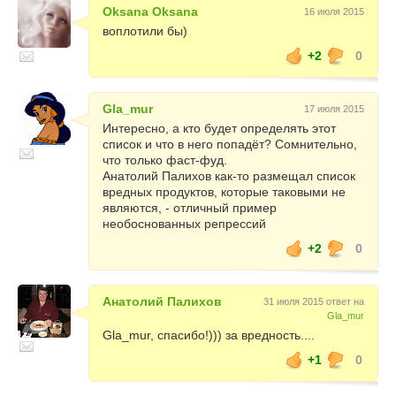
Oksana Oksana
16 июля 2015
воплотили бы)
+2
0
Gla_mur
17 июля 2015
Интересно, а кто будет определять этот
список и что в него попадёт? Сомнительно,
что только фаст-фуд.
Анатолий Палихов как-то размещал список
вредных продуктов, которые таковыми не
являются, - отличный пример
необоснованных репрессий
+2
0
Анатолий Палихов
31 июля 2015 ответ на
Gla_mur
Gla_mur, спасибо!))) за вредность....
+1
0