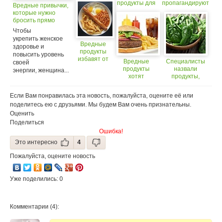
продукты для
пропагандируют
Вредные привычки,
детей
вредные
которые нужно
продукты
бросить прямо
сейчас
Чтобы
укрепить женское
Вредные
здоровье и
продукты
повысить уровень
избавят от
Вредные
Специалисты
своей
похмелья
продукты
назвали
энергии, женщина...
(18+)
хотят
продукты,
приравнять к
позволяющие
сигаретам
улучшить
Если Вам понравилась эта новость, пожалуйста, оцените её или
контуры лица
поделитесь ею с друзьями. Мы будем Вам очень признательны.
Оценить
Поделиться
Ошибка!
Это интересно
4
Пожалуйста, оцените новость
Уже поделились: 0
Комментарии (4):