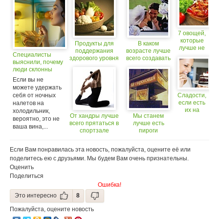
7 овощей,
которые
Продукты для
В каком
лучше не
поддержания
возрасте лучше
Специалисты
есть
здорового уровня
всего создавать
выяснили, почему
сырыми
холестерина
семью
люди склонны
есть по ночам
Если вы не
можете удержать
себя от ночных
Сладости,
если есть
налетов на
их на
холодильник,
От хандры лучше
Мы станем
завтрак,
вероятно, это не
всего прятаться в
лучше есть
помогут
ваша вина,...
спортзале
пироги
похудеть
Если Вам понравилась эта новость, пожалуйста, оцените её или
поделитесь ею с друзьями. Мы будем Вам очень признательны.
Оценить
Поделиться
Ошибка!
Это интересно
8
Пожалуйста, оцените новость