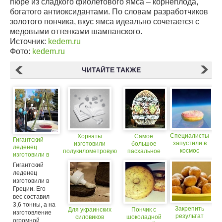
пюре из сладкого фиолетового ямса – корнеплода,
богатого антиоксидантами. По словам разработчиков
золотого пончика, вкус ямса идеально сочетается с
медовыми оттенками шампанского.
Источник:
kedem.ru
Фото:
kedem.ru
ЧИТАЙТЕ ТАКЖЕ
Специалисты
Хорваты
Самое
Гигантский
запустили в
изготовили
большое
леденец
космос
полукилометровую
пасхальное
изготовили в
пончик с
сосиску
яйцо
Греции
Гигантский
глазурью
изготовили на
леденец
Украине
изготовили в
Греции. Его
вес составил
3,6 тонны, а на
Закрепить
Для украинских
Пончик с
изготовление
результат
силовиков
шоколадной
огромной...