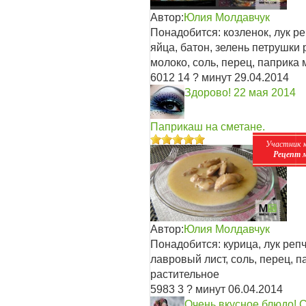
Автор:
Юлия Молдавчук
Понадобится: козленок, лук р
яйца, батон, зелень петрушки 
молоко, соль, перец, паприка 
6012
14
? минут
29.04.2014
Здорово!
22 мая 2014
Паприкаш на сметане.
Участник 
Рецепт 
Автор:
Юлия Молдавчук
Понадобится: курица, лук реп
лавровый лист, соль, перец, 
растительное
5983
3
? минут
06.04.2014
Очень вкусное блюдо! 