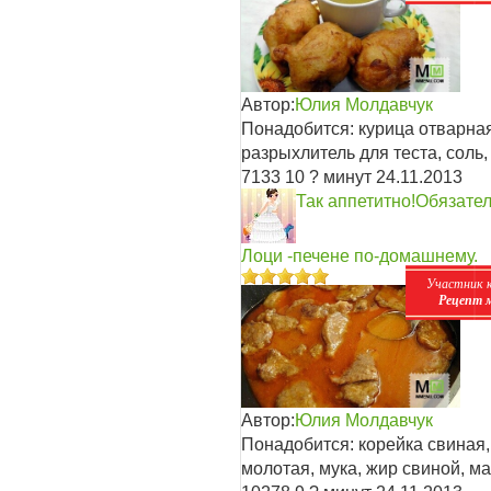
Автор:
Юлия Молдавчук
Понадобится: курица отварная
разрыхлитель для теста, соль,
7133
10
? минут
24.11.2013
Так аппетитно!Обязате
Лоци -печене по-домашнему.
Участник 
Рецепт 
Автор:
Юлия Молдавчук
Понадобится: корейка свиная,
молотая, мука, жир свиной, м