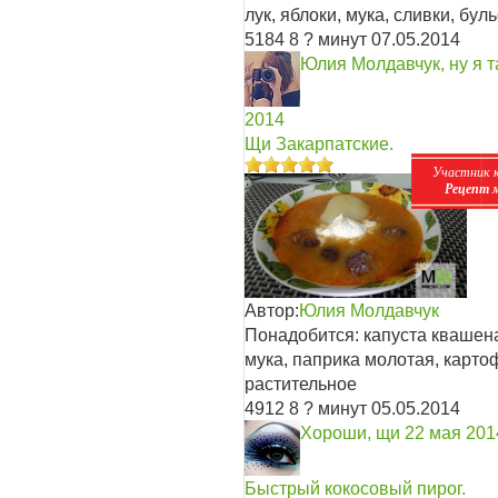
лук, яблоки, мука, сливки, бул
5184
8
? минут
07.05.2014
Юлия Молдавчук, ну я та
2014
Щи Закарпатские.
Участник 
Рецепт 
Автор:
Юлия Молдавчук
Понадобится: капуста квашена
мука, паприка молотая, картоф
растительное
4912
8
? минут
05.05.2014
Хороши, щи
22 мая 201
Быстрый кокосовый пирог.