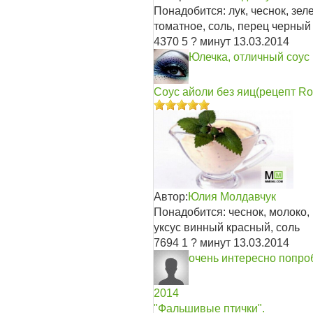
Понадобится: лук, чеснок, зел
томатное, соль, перец черный
4370
5
? минут
13.03.2014
Юлечка, отличный соус
Соус айоли без яиц(рецепт R
Автор:
Юлия Молдавчук
Понадобится: чеснок, молоко,
уксус винный красный, соль
7694
1
? минут
13.03.2014
очень интересно попро
2014
"Фальшивые птички".