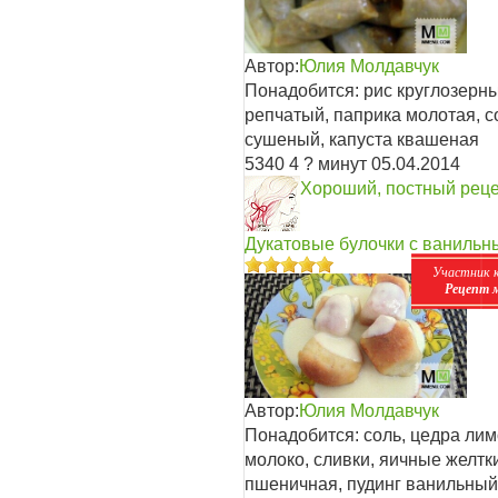
Автор:
Юлия Молдавчук
Понадобится: рис круглозерны
репчатый, паприка молотая, с
сушеный, капуста квашеная
5340
4
? минут
05.04.2014
Хороший, постный рец
Дукатовые булочки с ванильны
Участник 
Рецепт 
Автор:
Юлия Молдавчук
Понадобится: соль, цедра лим
молоко, сливки, яичные желтк
пшеничная, пудинг ванильный