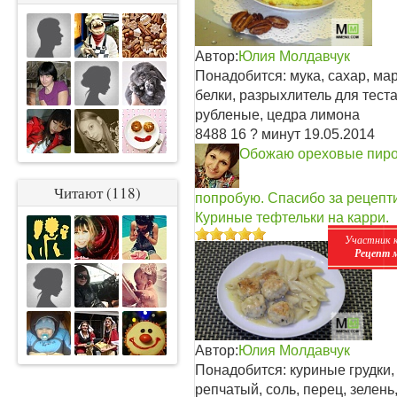
Автор:
Юлия Молдавчук
Понадобится: мука, сахар, ма
белки, разрыхлитель для тест
рубленые, цедра лимона
8488
16
? минут
19.05.2014
Обожаю ореховые пирог
Читают (118)
попробую. Спасибо за рецепт
Куриные тефтельки на карри.
Участник 
Рецепт 
Автор:
Юлия Молдавчук
Понадобится: куриные грудки, 
репчатый, соль, перец, зелень