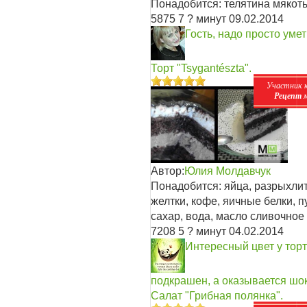
Понадобится: телятина мякоть,
5875
7
? минут
09.02.2014
Гость, надо просто уме
Торт "Tsygantészta".
Участник 
Рецепт 
Автор:
Юлия Молдавчук
Понадобится: яйца, разрыхлит
желтки, кофе, яичные белки, п
сахар, вода, масло сливочное
7208
5
? минут
04.02.2014
Интересный цвет у торт
подкрашен, а оказывается шо
Салат "Грибная полянка".