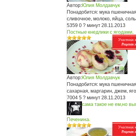
Автор:
Юлия Молдавчук
Понадобится: мука пшеничная 
сливочное, молоко, яйца, соль
5359
0
? минут
28.11.2013
Постные кнедлики с ягодами.
Участник 
Рецепт 
Автор:
Юлия Молдавчук
Понадобится: мука пшеничная,
сахарная, маргарин, джем, яг
7004
5
? минут
28.11.2013
сама такое не ем,но вы
Печенина.
Участник 
Рецепт 