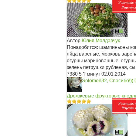
Участник 
Рецепт 
Автор:
Юлия Молдавчук
Понадобится: шампиньоны ко
яйца вареные, морковь варена
огурцы маринованные, огурцы
зелень петрушки рубленая, с
7380
5
? минут
02.01.2014
Solomon32, Спасибо!))
Дрожжевые фруктовые кнедлик
Участник 
Рецепт 