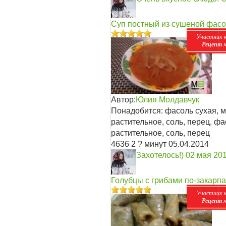
Суп постный из сушеной фасо
Участник 
Рецепт 
Автор:
Юлия Молдавчук
Понадобится: фасоль сухая, м
растительное, соль, перец, фа
растительное, соль, перец
4636
2
? минут
05.04.2014
Захотелось!)
02 мая 20
Голубцы с грибами по-закарпа
Участник 
Рецепт 