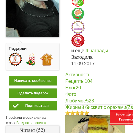
49
Подарки
и еще
4 награды
Заходила
11.09.2017
Активность
Рецепты
104
Написать сообщение
Блог
20
Сделать подарок
Фото
Любимое
523
Подписаться
Жирный бисквит с орехами(Zsi
Участник 
Профили в социальных
Рецепт 
сетях:
В одноклассниках
Читает (52)