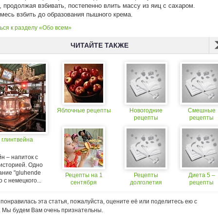
, продолжая взбивать, постепенно влить массу из яиц с сахаром.
есь взбить до образования пышного крема.
ься к разделу «Обо всем»
ЧИТАЙТЕ ТАКЖЕ
Яблочные рецепты
Новогодние
Смешные
рецепты
рецепты
 глинтвейна
н – напиток с
 историей. Одно
ание "gluhende
Рецепты на 1
Рецепты
Диета 5 –
о с немецкого...
сентября
долголетия
рецепты
понравилась эта статья, пожалуйста, оцените её или поделитесь ею с
. Мы будем Вам очень признательны.