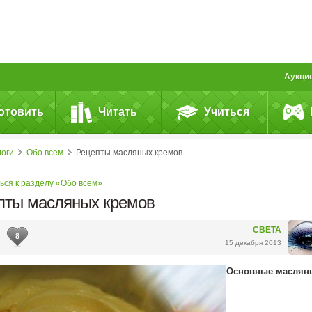
Аукци
отовить
Читать
Учиться
логи
Обо всем
Рецепты масляных кремов
ься к разделу «Обо всем»
пты масляных кремов
СВЕТА
8
15 декабря 2013
Основные маслян