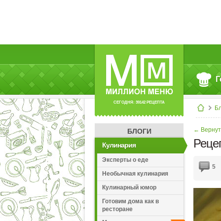
Г
СЕГОДНЯ: 39142 РЕЦЕПТА
Б
← Вернут
БЛОГИ
Реце
Кулинария
Эксперты о еде
5
Необычная кулинария
Кулинарный юмор
Готовим дома как в
ресторане