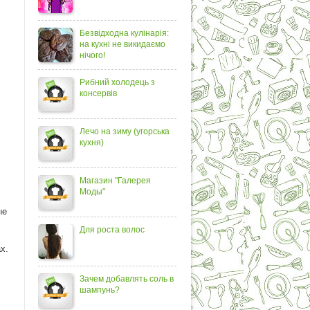
Безвідходна кулінарія:
на кухні не викидаємо
нічого!
Рибний холодець з
консервів
Лечо на зиму (угорська
кухня)
Магазин "Галерея
Моды"
ые
Для роста волос
:
х.
Зачем добавлять соль в
шампунь?