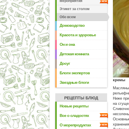
Мероприятия
Этикет за столом
Обо всем
Домоводство
Красота и здоровье
Он и она
Детская комната
Досуг
Блоги экспертов
кремы
Звездные блоги
Масляные
рельефны
РЕЦЕПТЫ БЛЮД
Ниже при
на сгуще
Новые рецепты
Сливочно
несолены
Все о сладостях
Основные
хранения
О морепродуктах