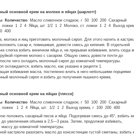
яный основной крем на молоке и яйцах (шарлотт)
ы
Количество
Масло сливочное сладкое, г 50 100 200 Сахарный
т. ложки 1 2 4 Яйца, шт 1/2 1 2 Молоко, ст. ложки 1 2 4 Выход кре
00 400
а, молока и яиц приготовить молочный сироп. Для этого налить в кастр
положить сахар и, помешивая, довести смесь до кипения. В отдельной
ке слегка взбить веничком яйца и, не прерывая взбивания, влить сюда 
труйкой горячее молоко с сахаром. Общую смесь довести почти до
 после чего охладить молочный сироп до комнатной температуры.
оп охлаждается, взбить масло, как указано в рецепте 1.
ащая взбивания масла, постепенно влить в него небольшими порциями
ный молочный сироп и взбить до получения пышного крема.
ный основной крем на яйцах (гляссе)
ы
Количество
Масло сливочное сладкое, г 50 100 200 Сахарный
т. ложки 1 2 4 Яйца, шт. 1/2 1 2 Выход крема, г 100 200 400
лю положить сахарный песок и яйца. Подогревая смесь до 45°, взбить е
 до увеличения объема в 2,5—3 раза. Затем, продолжая взбивать,
 массу до комнатной температуры.
ной кастрюле разогреть масло до консистенции густой сметаны, взбить 