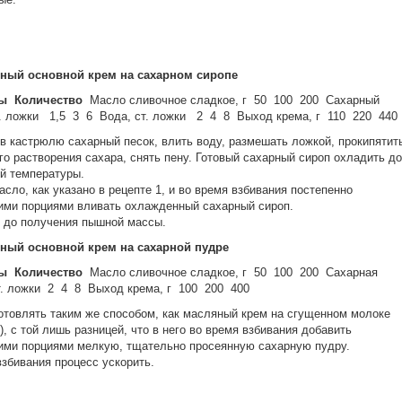
яный основной крем на сахарном сиропе
ы
Количество
Масло сливочное сладкое, г 50 100 200 Сахарный
т. ложки 1,5 3 6 Вода, ст. ложки 2 4 8 Выход крема, г 110 220 440
в кастрюлю сахарный песок, влить воду, размешать ложкой, прокипятит
го растворения сахара, снять пену. Готовый сахарный сироп охладить до
й температуры.
асло, как указано в рецепте 1, и во время взбивания постепенно
ми порциями вливать охлажденный сахарный сироп.
 до получения пышной массы.
яный основной крем на сахарной пудре
ы
Количество
Масло сливочное сладкое, г 50 100 200 Сахарная
т. ложки 2 4 8 Выход крема, г 100 200 400
отовлять таким же способом, как масляный крем на сгущенном молоке
1), с той лишь разницей, что в него во время взбивания добавить
ми порциями мелкую, тщательно просеянную сахарную пудру.
взбивания процесс ускорить.