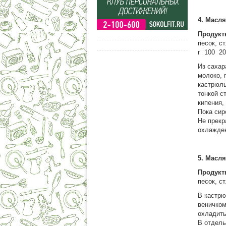
4. Масл
Продукт
песок, с
г 100 2
Из сахар
молоко, 
кастрюль
тонкой с
кипения,
Пока сир
Не прекр
охлажден
5. Масля
Продукт
песок, с
В кастрю
веничком
охладить
В отдель