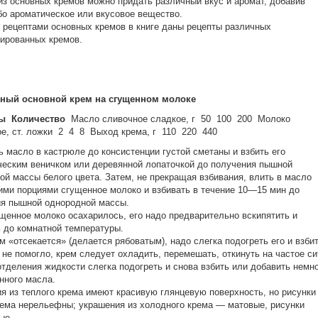
з основных кремов можно придать различный вкус и аромат, добавив
бо ароматическое или вкусовое вещество.
 рецептами основных кремов в книге даны рецепты различных
ированных кремов.
яный основной крем на сгущенном молоке
ы
Количество
Масло сливочное сладкое, г 50 100 200 Молоко
е, ст. ложки 2 4 8 Выход крема, г 110 220 440
ь масло в кастрюле до консистенции густой сметаны и взбить его
еским веничком или деревянной лопаточкой до получения пышной
ой массы белого цвета. Затем, не прекращая взбивания, влить в масло
ми порциями сгущенное молоко и взбивать в течение 10—15 мин до
я пышной однородной массы.
щенное молоко осахарилось, его надо предварительно вскипятить и
 до комнатной температуры.
м «отсекается» (делается рябоватым), надо слегка подогреть его и взбит
 не помогло, крем следует охладить, перемешать, откинуть на частое си
отделения жидкости слегка подогреть и снова взбить или добавить немн
нного масла.
я из теплого крема имеют красивую глянцевую поверхность, но рисунки
рема нерельефны; украшения из холодного крема — матовые, рисунки
ые.