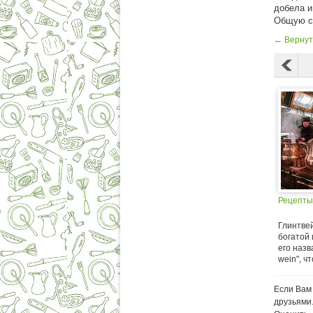
добела и
Общую см
← Вернут
Рецепты
Глинтвей
богатой
его назв
wein", чт
Если Вам 
друзьями