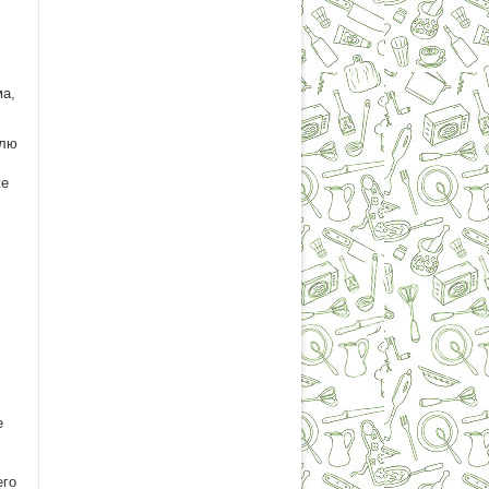
ма,
юлю
же
е
его