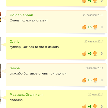
+6
0
Golden spoon
25 декабря 2013
Очень полезная статья!
+5
0
Оля.L
20 января 2014
суппер, как раз то что я искала.
+5
0
rampa
26 марта 2014
спасибо большое очень пригодится
+3
0
Мариана Оганнисян
20 мая 2014
спасибо
+3
0