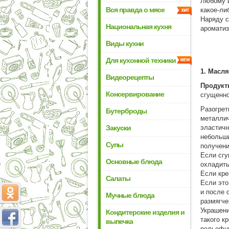
Любому и
Вся правда о мясе
какое-ли
Наряду с
Национальная кухня
ароматиз
Виды кухни
Для кухонной техники
1. Масл
Видеорецепты
Продукт
Консервирование
сгущенно
Разогрет
Бутерброды
металлич
Закуски
эластичн
небольши
Супы
получени
Если сгу
Основные блюда
охладить
Если кре
Салаты
Если это
и после 
Мучные блюда
размягче
Украшени
Кондитерские изделия и
такого к
выпечка
рельефн