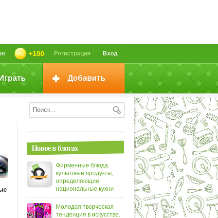
+100
он
Регистрация
Вход
Играть
Добавить
Новое в блогах
Фирменные блюда:
культовые продукты,
определяющие
национальные кухни
ые
Молодая творческая
тенденция в искусстве.