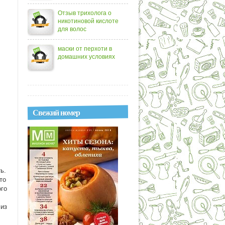
Отзыв трихолога о
никотиновой кислоте
для волос
маски от перхоти в
домашних условиях
Свежий номер
ь.
то
ого
 из