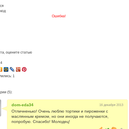
ся
 код
Ошибка!
та, оцените статью
14
лились: 1
ии (5):
dom-eda34
16 декабря 2013
Отличненько! Очень люблю тортики и пироженки с
маслянным кремом, но они иногда не получаются,
попробую. Спасибо! Молодец!