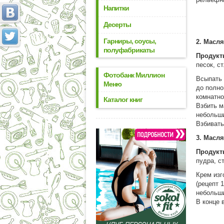
Напитки
Десерты
Гарниры, соусы,
2. Масл
полуфабрикаты
Продукт
песок, с
Фотобанк Миллион
Всыпать 
Меню
до полно
комнатно
Каталог книг
Взбить м
небольши
Взбивать
3. Масл
Продукт
пудра, с
Крем изг
(рецепт 
небольши
В конце 