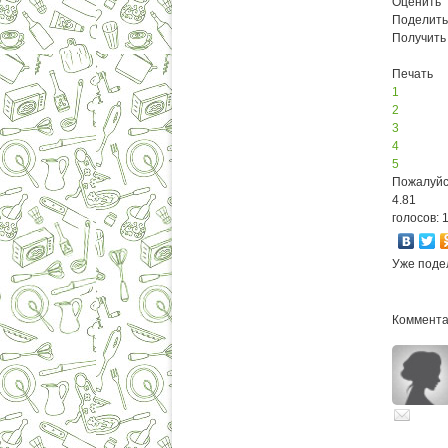
Оценить
Поделить
Получить
Печать
1
2
3
4
5
Пожалуйс
4.81
голосов: 
Уже поде
Комментар