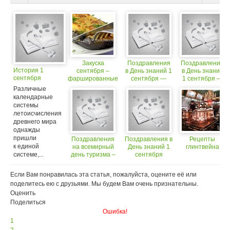
Закуска
Поздравления
Поздравления
История 1
сентября –
в День знаний 1
в День знаний
сентября
фаршированные
сентября —
1 сентября —
баклажаны!
третьекласснику
первокласснику
Различные
календарные
системы
летоисчисления
древнего мира
однажды
пришли
Поздравления
Поздравления в
Рецепты
к единой
на всемирный
День знаний 1
глинтвейна
системе,...
день туризма –
сентября
27 сентября
-второкласснику
Если Вам понравилась эта статья, пожалуйста, оцените её или
поделитесь ею с друзьями. Мы будем Вам очень признательны.
Оценить
Поделиться
Ошибка!
1