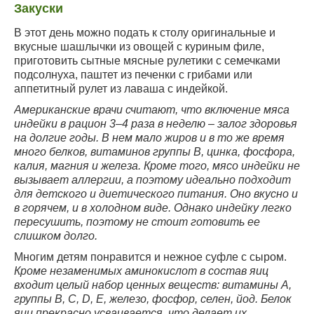
Закуски
В этот день можно подать к столу оригинальные и
вкусные шашлычки из овощей с куриным филе,
приготовить сытные мясные рулетики с семечками
подсолнуха, паштет из печенки с грибами или
аппетитный рулет из лаваша с индейкой.
Американские врачи считают, что включение мяса
индейки в рацион 3–4 раза в неделю – залог здоровья
на долгие годы. В нем мало жиров и в то же время
много белков, витаминов группы В, цинка, фосфора,
калия, магния и железа.
Кроме того, мясо
индейки не
вызывает
аллергии, а поэтому идеально подходит
для детского и диетического
питания. Оно
вкусно и
в горячем, и в холодном виде. Однако индейку
легко
пересушить, поэтому не стоит готовить ее
слишком долго.
Многим детям понравится и нежное суфле с сыром.
Кроме незаменимых аминокислот в состав яиц
входит целый набор ценных веществ: витамины А,
группы В, С, D, Е, железо, фосфор, селен, йод.
Белок
яиц прекрасно усваивается, что делает их