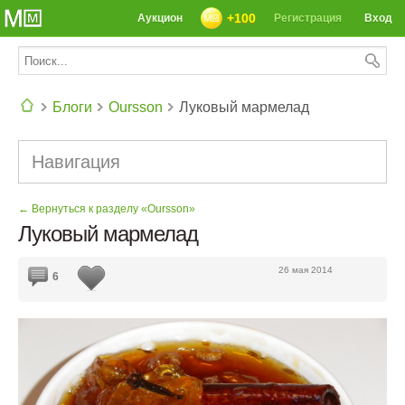
+100
Аукцион
Регистрация
Вход
Блоги
Oursson
Луковый мармелад
СЕГОДНЯ: 39142 РЕЦЕПТА
Навигация
← Вернуться к разделу «Oursson»
Луковый мармелад
26 мая 2014
6