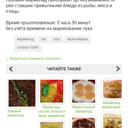
уже ставшие привычными блюда из рыбы, мяса и
птицы.
Время приготовления:
3 часа 30 минут
без учёта времени на маринование лука
мармелад
лук
соус
мультиварка
oursson 5040
← Вернуться к разделу «Oursson»
ЧИТАЙТЕ ТАКЖЕ
Мармелад
Мармелад,
Жевательный
малиновый
Луковый
состав, польза и
мармелад
мармелад
вред, мармелад
и похудение