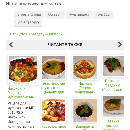
Источник:
www.oursson.ru
вторые блюда
Oursson
мультиварка
голубцы
MP 5015PSD
← Вернуться к разделу «Oursson»
ЧИТАЙТЕ ТАКЖЕ
Битки из
Экзотические
Чизкейк
говядины
фрукты в сиропе
(Рецепт
Чахохбили.
(Рецепт для
(Рецепт для
мультиварки
Рецепт для
мультиварки
мультиварки MP
Mi5040PSD)
мультиварки MP
Mi
5015PSD)
5015PSD
5040PSD)
Рецепт для
мультиварки MP
5015PSD
Чахохбили
Лазанья
Ингредиенты
мясная.
Количество на 8
Картофельное
Варенье из