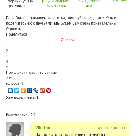
Рецепт для
рагу со свиными
слив (Рецепт
порцийКурица
мультиварки
котлетами.
для
целиком, г...
Mi5040PSD
Рецепт для
мультиварки Mi
мультиварки
5040PSD)
Если Вам понравилась эта статья, пожалуйста, оцените её или
Oursson MP
поделитесь ею с друзьями. Мы будем Вам очень признательны.
5015PSD
Оценить
Поделиться
Ошибка!
1
2
3
4
5
Пожалуйста, оцените статью
3.89
голосов: 8
Уже поделились: 1
Комментарии (4):
Vikkina
06 сентября 2014
Давно хотела приготовить голубцы в