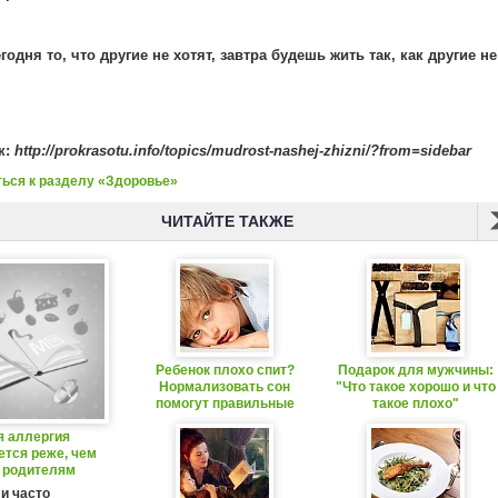
годня то, что другие не хотят, завтра будешь жить так, как другие не
к:
http://prokrasotu.info/topics/mudrost-nashej-zhizni/?from=sidebar
ься к разделу «Здоровье»
ЧИТАЙТЕ ТАКЖЕ
Ребенок плохо спит?
Подарок для мужчины:
Нормализовать сон
"Что такое хорошо и что
помогут правильные
такое плохо"
продукты
 аллергия
ется реже, чем
 родителям
и часто