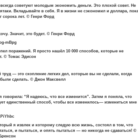
 всегда советуют молодым экономить деньги. Это плохой совет. Не
ятаки. Вкладывайте в себя. Я в жизни не сэкономил и доллара, пок
г сорока лет. © Генри Форд
хочу. Значит, это будет. © Генри Форд
рпел поражений. Я просто нашёл 10 000 способов, которые не
т. © Томас Эдисон
 труд — это скопление легких дел, которые вы не сделали, когда
были сделать. © Джон Максвелл
 говорила: “Я надеюсь, что все изменится”. Затем я поняла, что
ует единственный способ, чтобы все изменилось— измениться мне
торый я извлек и которому следую всю жизнь, состоял в том, что
аться, и пытаться, и опять пытаться — но никогда не сдаваться! ©
Бренсон