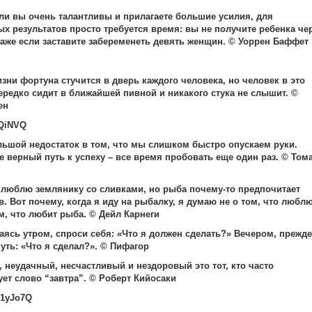
ли вы очень талантливы и прилагаете большие усилия, для
ых результатов просто требуется время: вы не получите ребенка че
даже если заставите забеременеть девять женщин. © Уоррен Баффет
изни фортуна стучится в дверь каждого человека, но человек в это
ередко сидит в ближайшей пивной и никакого стука не слышит. ©
ен
ьшой недостаток в том, что мы слишком быстро опускаем руки.
е верный путь к успеху – все время пробовать еще один раз. © Том
 люблю землянику со сливками, но рыба почему-то предпочитает
. Вот почему, когда я иду на рыбалку, я думаю не о том, что любл
ом, что любит рыба. © Дейл Карнеги
ясь утром, спроси себя: «Что я должен сделать?» Вечером, прежде
уть: «Что я сделал?». © Пифагор
 неудачный, несчастливый и нездоровый это тот, кто часто
ует слово “завтра”. © Роберт Кийосаки