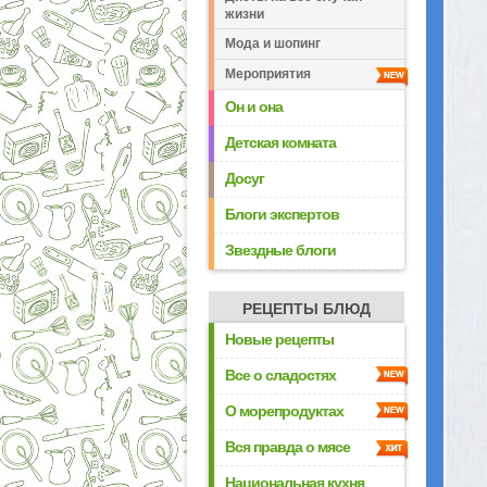
жизни
Мода и шопинг
Мероприятия
Он и она
Детская комната
Досуг
Блоги экспертов
Звездные блоги
РЕЦЕПТЫ БЛЮД
Новые рецепты
Все о сладостях
О морепродуктах
Вся правда о мясе
Национальная кухня