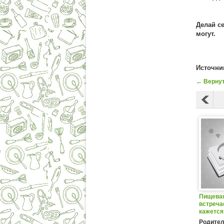
Делай се
могут.
Источни
← Вернут
Пищевая
встреча
кажется
Родител