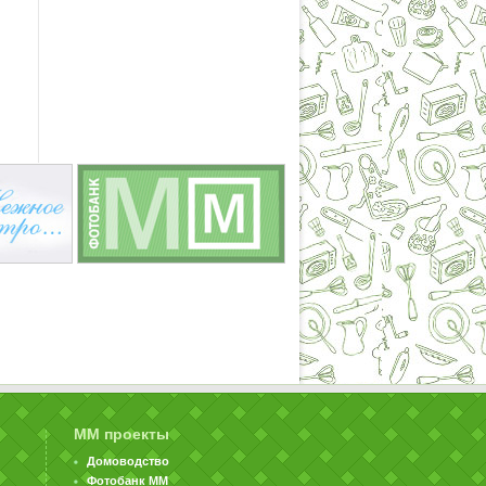
ММ проекты
Домоводство
Фотобанк ММ