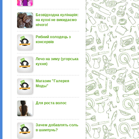
Безвідходна кулінарія:
на кухні не викидаємо
нічого!
Рибний холодець з
консервів
Лечо на зиму (угорська
кухня)
Магазин "Галерея
Моды"
Для роста волос
Зачем добавлять соль
в шампунь?