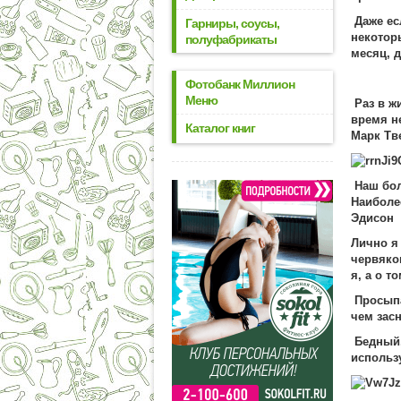
Даже ес
Гарниры, соусы,
некотор
полуфабрикаты
месяц, 
Фотобанк Миллион
Меню
Раз в ж
время н
Каталог книг
Марк Тв
Наш бол
Наиболе
Эдисон
Лично я
червяков
я, а о т
Просыпа
чем засн
Бедный,
использ