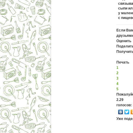
связыва
сыпи ил
у мален
с пищево
Если Вам
друзьями
Оценить
Поделит
Получить
Печать
1
2
3
4
5
Пожалуйс
2.29
голосов: 
Уже поде