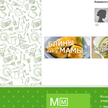
Коммента
Кол
рец
Но