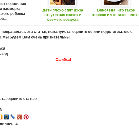
ют появление
и насморка
Дети плохо спят из-за
Вино+еда: что такое
ького ребенка
отсутствия сказок и
хорошо и что такое плох
й...
свежего воздуха
 понравилась эта статья, пожалуйста, оцените её или поделитесь ею с
. Мы будем Вам очень признательны.
ься
 код
Ошибка!
та, оцените статью
3
лились: 4