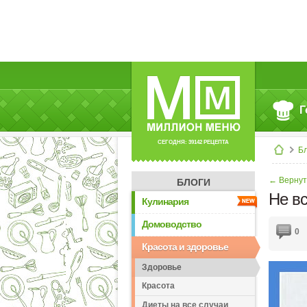
Г
СЕГОДНЯ: 39142 РЕЦЕПТА
Б
← Вернут
БЛОГИ
Не вс
Кулинария
Домоводство
0
Красота и здоровье
Здоровье
Красота
Диеты на все случаи