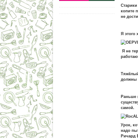
Старики
копите п
не дости
Я этого 
Я не те
работаю
Тяжёлый
должны 
Раньше я
существ
самой.
Урок, ко
надо пыт
Ричард 