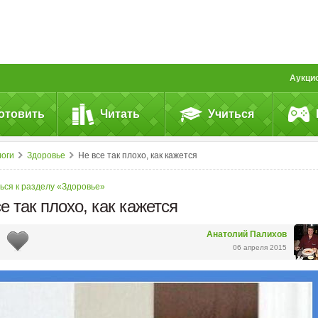
Аукци
отовить
Читать
Учиться
логи
Здоровье
Не все так плохо, как кажется
ься к разделу «Здоровье»
е так плохо, как кажется
Анатолий Палихов
06 апреля 2015