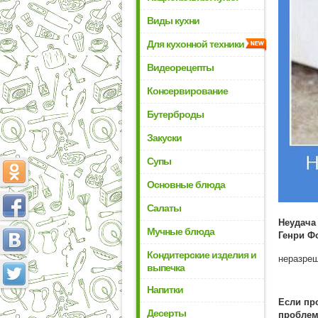
Виды кухни
Для кухонной техники
Видеорецепты
Консервирование
Бутерброды
Закуски
Супы
Основные блюда
Салаты
Неудача
Мучные блюда
Генри Ф
Кондитерские изделия и
неразреш
выпечка
Напитки
Если пр
Десерты
проблем