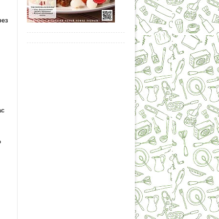
рез
ас
ю