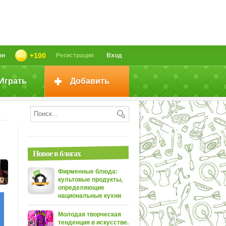
+100
он
Регистрация
Вход
Играть
Добавить
Новое в блогах
Фирменные блюда:
культовые продукты,
определяющие
национальные кухни
Молодая творческая
тенденция в искусстве.