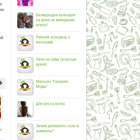
о
но
Безвідходна кулінарія:
на кухні не викидаємо
нічого!
й
Рибний холодець з
ей
консервів
Лечо на зиму (угорська
кухня)
Магазин "Галерея
Моды"
Для роста волос
Зачем добавлять соль в
но
шампунь?