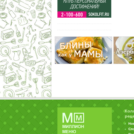
Кол
рец
Но
Сл