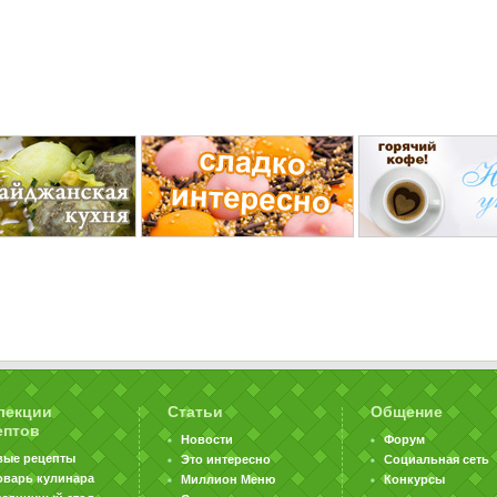
лекции
Статьи
Общение
ептов
Новости
Форум
вые рецепты
Это интересно
Социальная сеть
оварь кулинара
Миллион Меню
Конкурсы