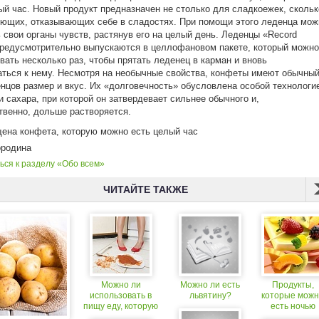
ый час. Новый продукт предназначен не столько для сладкоежек, скольк
ющих, отказывающих себе в сладостях. При помощи этого леденца мож
 свои органы чувств, растянув его на целый день. Леденцы «Record
редусмотрительно выпускаются в целлофановом пакете, который можно
вать несколько раз, чтобы прятать леденец в карман и вновь
ться к нему. Несмотря на необычные свойства, конфеты имеют обычны
нцов размер и вкус. Их «долговечность» обусловлена особой технологи
и сахара, при которой он затвердевает сильнее обычного и,
твенно, дольше растворяется.
ородина
ься к разделу «Обо всем»
ЧИТАЙТЕ ТАКЖЕ
Можно ли
Можно ли есть
Продукты,
использовать в
львятину?
которые мож
пищу еду, которую
есть ночью
уронили на пол?