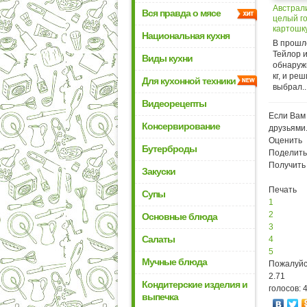
Австрал
Вся правда о мясе
целый го
картошк
Национальная кухня
В прошл
Тейлор 
Виды кухни
обнаружи
кг, и ре
Для кухонной техники
выбрал..
Видеорецепты
Если Вам 
Консервирование
друзьями
Оценить
Бутерброды
Поделить
Получить
Закуски
Печать
Супы
1
2
Основные блюда
3
Салаты
4
5
Мучные блюда
Пожалуйс
2.71
Кондитерские изделия и
голосов: 
выпечка