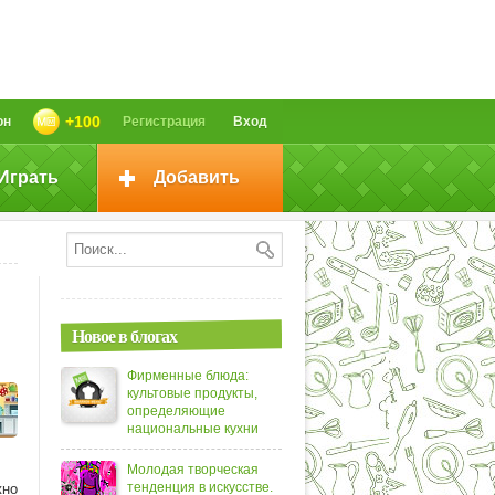
+100
он
Регистрация
Вход
Играть
Добавить
Новое в блогах
Фирменные блюда:
культовые продукты,
определяющие
национальные кухни
Молодая творческая
тенденция в искусстве.
жно