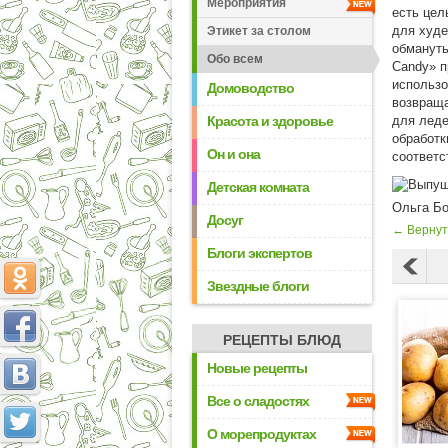
Мероприятия
есть цел
для худе
Этикет за столом
обмануть
Обо всем
Candy» п
использо
Домоводство
возвраща
Красота и здоровье
для леде
обработк
Он и она
соответс
Детская комната
Ольга Б
Досуг
← Вернут
Блоги экспертов
Звездные блоги
РЕЦЕПТЫ БЛЮД
Новые рецепты
Все о сладостях
О морепродуктах