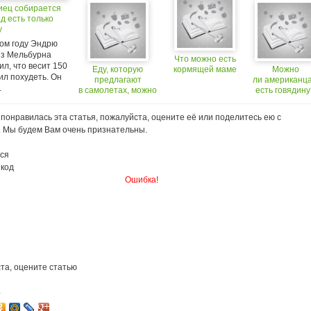
иец собирается
д есть только
у
ом году Эндрю
из Мельбурна
Что можно есть
л, что весит 150
Еду, которую
кормящей маме
Можно
шил похудеть. Он
предлагают
ли американц
.
в самолетах, можно
есть говядину
будет купить
в магазинах
понравилась эта статья, пожалуйста, оцените её или поделитесь ею с
. Мы будем Вам очень признательны.
ся
 код
Ошибка!
та, оцените статью
4