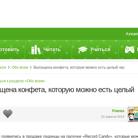
Аукци
отовить
Читать
Учиться
логи
Обо всем
Выпущена конфета, которую можно есть целый час
ься к разделу «Обо всем»
щена конфета, которую можно есть целый
Римма
23 апреля 2015
 появились в продаже леденцы на палочке «Record Candy», которые мо