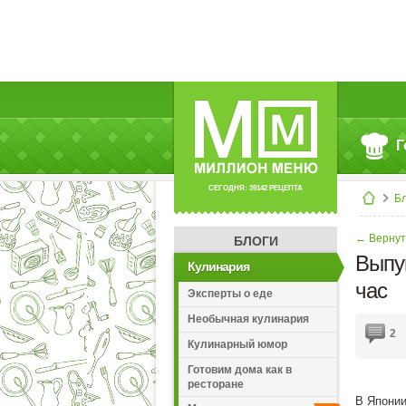
Г
СЕГОДНЯ: 39142 РЕЦЕПТА
Б
← Вернут
БЛОГИ
Выпу
Кулинария
час
Эксперты о еде
Необычная кулинария
2
Кулинарный юмор
Готовим дома как в
ресторане
В Японии