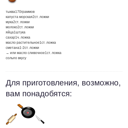
тыква
170
граммов
капуста морская
2
ст. ложки
мука
2
ст. ложки
молоко
2
ст. ложки
яйца
1
штука
сахар
1
ч. ложка
масло растительное
1
ст. ложка
сметана
1-2
ст. ложки
→ или масло сливочное
1
ст. ложка
соль
по вкусу
Для приготовления, возможно,
вам понадобятся: