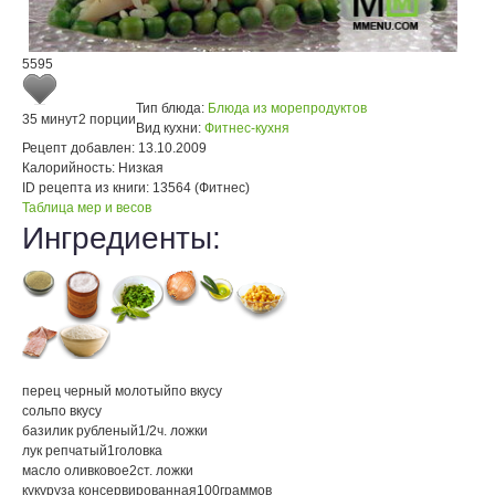
5595
Тип блюда:
Блюда из морепродуктов
35 минут
2 порции
Вид кухни:
Фитнес-кухня
Рецепт добавлен:
13.10.2009
Калорийность:
Низкая
ID рецепта из книги:
13564 (Фитнес)
Таблица мер и весов
Ингредиенты:
перец черный молотый
по вкусу
соль
по вкусу
базилик рубленый
1/2
ч. ложки
лук репчатый
1
головка
масло оливковое
2
ст. ложки
кукуруза консервированная
100
граммов