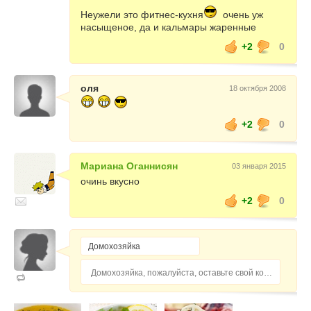
Неужели это фитнес-кухня
очень уж
насыщеное, да и кальмары жаренные
+2
0
оля
18 октября 2008
+2
0
Мариана Оганнисян
03 января 2015
очинь вкуснo
+2
0
Домохозяйка, пожалуйста, оставьте свой комментарий...