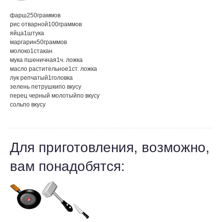
фарш
250
граммов
рис отварной
100
граммов
яйца
1
штука
маргарин
50
граммов
молоко
1
стакан
мука пшеничная
1
ч. ложка
масло растительное
1
ст. ложка
лук репчатый
1
головка
зелень петрушки
по вкусу
перец черный молотый
по вкусу
соль
по вкусу
Для приготовления, возможно,
вам понадобятся: