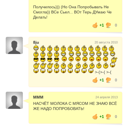
Получилось))) (Но Она Попробывать Не
Смогла)) ВСе Сьел... ВОт Терь ДУмаю Че
Делать!
+1
0
8ju
20 августа 2010
>-(>-( >-(
+1
0
МММ
24 апреля 2013
НАСЧЁТ МОЛОКА С МЯСОМ НЕ ЗНАЮ ВСЁ
ЖЕ НАДО ПОПРОБОВАТЬ!
+1
0