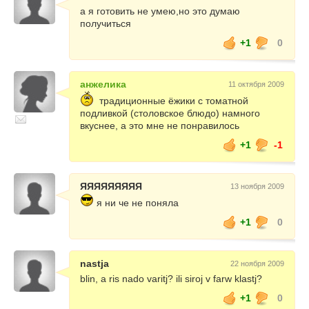
а я готовить не умею,но это думаю
получиться
+1
0
анжелика
11 октября 2009
традиционные ёжики с томатной
подливкой (столовское блюдо) намного
вкуснее, а это мне не понравилось
+1
-1
ЯЯЯЯЯЯЯЯЯ
13 ноября 2009
я ни че не поняла
+1
0
nastja
22 ноября 2009
blin, a ris nado varitj? ili siroj v farw klastj?
+1
0