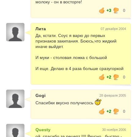
молоку - он в восторге!
+3
0
Лита
07 декабря 2004
Да, кстати. Соус я варю до первых
признаков закипания. Боюсь,что жидкий
иначе выйдет.
И муки - столовая ложка с большой
И еще. Делаю в 4 раза больше сразугоркой
+2
0
Gogi
28 февраля 2005
Спасибки вкусно получисось
+2
0
Questy
30 ноября 2006
ой, спасибо за рецепт !!!! Вкусно , быстро -