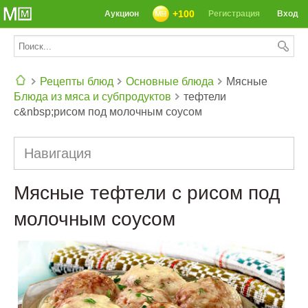
+100
Аукцион
Регистрация
Вход
Рецепты блюд
Основные блюда
Мясные
Блюда из мяса и субпродуктов
тефтели
СЕГОДНЯ: 39142 РЕЦЕПТА
с&nbsp;рисом под молочным соусом
Навигация
Мясные тефтели с рисом под
молочным соусом