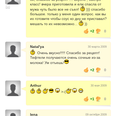
класс! вчера приготовила и ели спасла от
мужа чуть было все не съел!
))) спасибо
большое. только у меня один вопрос. как вы
их готовите чтобы соус ко дну не приставал?
мешать то их невозможно...
))
+2
0
Natal'ya
30 марта 2009
Очень вкусно!!!!! Спасибо за рецепт!
Тефтели получаются очень сочные из-за
молока! Ум отъешь!
+2
0
Arthur
30 мая 2009
>-(
+1
0
lena
09 октября 2009