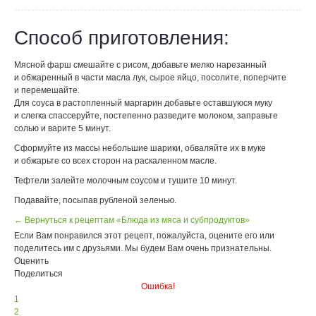
Способ приготовления:
Мясной фарш смешайте с рисом, добавьте мелко нарезанный
и обжаренный в части масла лук, сырое яйцо, посолите, поперчите
и перемешайте.
Для соуса в растопленный маргарин добавьте оставшуюся муку
и слегка спассеруйте, постепенно разведите молоком, заправьте
солью и варите 5 минут.
Сформуйте из массы небольшие шарики, обваляйте их в муке
и обжарьте со всех сторон на раскаленном масле.
Тефтели залейте молочным соусом и тушите 10 минут.
Подавайте, посыпав рубленой зеленью.
← Вернуться к рецептам «Блюда из мяса и субпродуктов»
Если Вам понравился этот рецепт, пожалуйста, оцените его или
поделитесь им с друзьями. Мы будем Вам очень признательны.
Оценить
Поделиться
Ошибка!
1
2