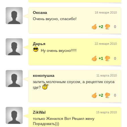
Оксана
18 января 2010
Очень вкусно, спасибо!
+2
0
Дарья
22 января 2010
Ну очень вкусно!!!!!
+1
0
конопушка
11 марта 2010
залить молочным соусом, а рецептик соуса
где?
+2
0
ZikWal
15 марта 2010
только Женился Вот Решил жену
Порадовать)))