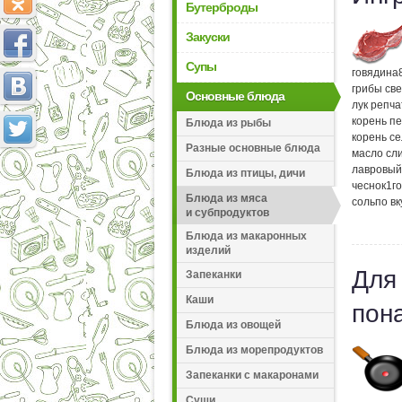
Бутерброды
Закуски
Супы
говядина
грибы св
Основные блюда
лук репч
корень п
Блюда из рыбы
корень с
Разные основные блюда
масло сл
лавровый
Блюда из птицы, дичи
чеснок
1
г
Блюда из мяса
соль
по вк
и субпродуктов
Блюда из макаронных
изделий
Для
Запеканки
Каши
пон
Блюда из овощей
Блюда из морепродуктов
Запеканки с макаронами
Суши