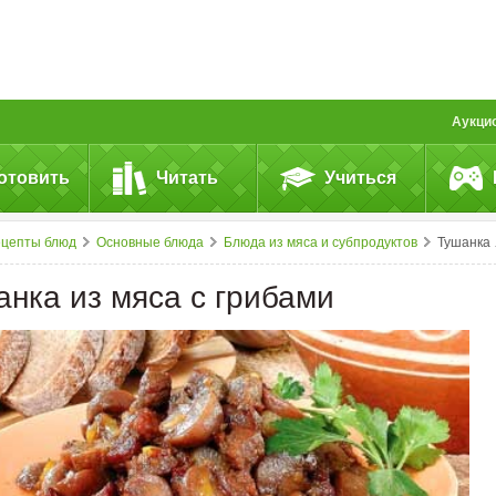
Аукци
отовить
Читать
Учиться
ецепты блюд
Основные блюда
Блюда из мяса и субпродуктов
Тушанка из&nbsp;мяса с&nbsp;грибами
анка из мяса с грибами