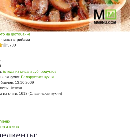
ото на фотобанке
з мяса с грибами
5730
н.
й
:
Блюда из мяса и субпродуктов
ьная кухня:
Белорусская кухня
обавлен:
13.10.2009
ость:
Низкая
а из книги:
1618 (Славянская кухня)
 Меню
ер и весов
редиенты: