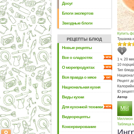
Досуг
Блоги экспертов
Звездные блоги
Купить ф
РЕЦЕПТЫ БЛЮД
Тушанка и
Новые рецепты
1
Все о сладостях
1 ч. 20 ми
10 порци
О морепродуктах
Тип блюда
Национал
Вся правда о мясе
Рецепт д
Калорийн
Национальная кухня
ID рецепт
Виды кухни
Автор
Для кухонной техники
Видеорецепты
Миллион
Таблица м
Консервирование
Инг