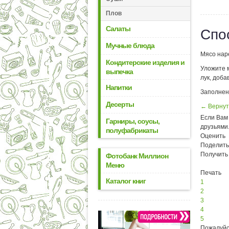
Плов
Салаты
Спо
Мучные блюда
Мясо нар
Кондитерские изделия и
Уложите 
выпечка
лук, доба
Напитки
Заполненн
Десерты
← Вернут
Если Вам 
Гарниры, соусы,
друзьями
полуфабрикаты
Оценить
Поделить
Получить
Фотобанк Миллион
Меню
Печать
Каталог книг
1
2
3
4
5
Пожалуйс