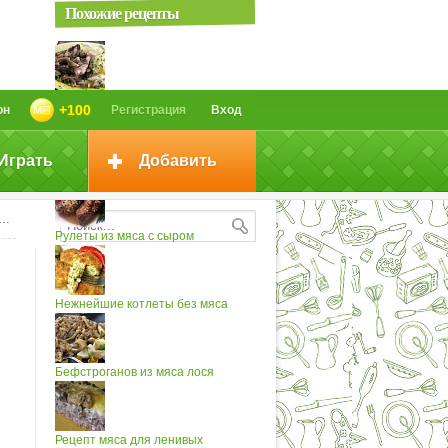
Похожие рецепты
Жаркое из мяса кабана с грибами
+100
он
Регистрация
Вход
Играть
Добавить
Котлеты без грамма мяса
Рулеты из мяса с сыром
Нежнейшие котлеты без мяса
Бефстроганов из мяса лося
Рецепт мяса для ленивых