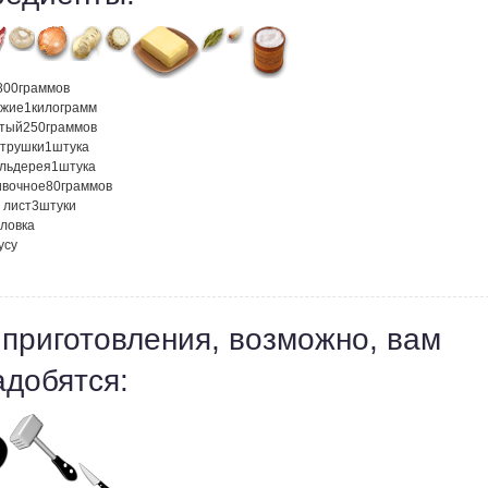
800
граммов
ежие
1
килограмм
атый
250
граммов
етрушки
1
штука
ельдерея
1
штука
ивочное
80
граммов
 лист
3
штуки
оловка
усу
 приготовления, возможно, вам
адобятся: