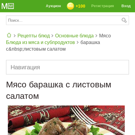
+100
Аукцион
Регистрация
Вход
Рецепты блюд
Основные блюда
Мясо
Блюда из мяса и субпродуктов
барашка
СЕГОДНЯ: 39142 РЕЦЕПТА
с&nbsp;листовым салатом
Навигация
Мясо барашка с листовым
салатом