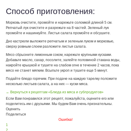
Способ приготовления:
Морковь очистите, промойте и нарежьте соломкой длиной 5 см.
Репчатый лук очистите и разрежьте на 8 частей. Зеленый лук
промойте и нашинкуйте. Листья салата промойте и обсушите.
Дно кастрюли выложите репчатым и зеленым луком и морковью,
сверху ровным слоем разложите листья салата.
Мясо сбрызните лимонным соком, нарежьте крупными кусками.
Добавьте масло, сахар, посолите, залейте половиной стакана воды,
накройте крышкой и тушите на слабом огне в течение 2 часов, пока
мясо не станет мягким. Всыпьте укроп и тушите еще 5 минут.
Подайте блюдо горячим. При подаче на каждую тарелку положите
несколько листьев салата, а на них — куски мяса.
← Вернуться к рецептам «Блюда из мяса и субпродуктов»
Если Вам понравился этот рецепт, пожалуйста, оцените его или
поделитесь им с друзьями. Мы будем Вам очень признательны.
Оценить
Поделиться
Ошибка!
1
2