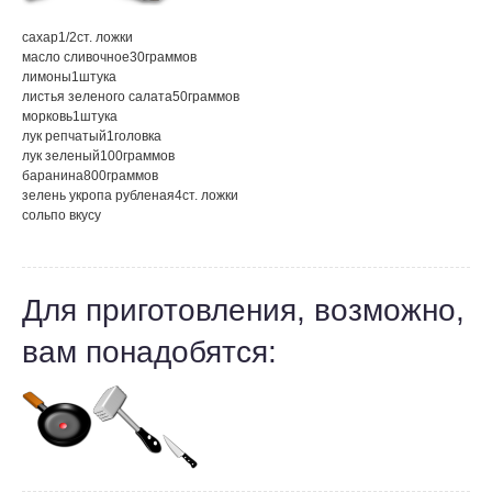
сахар
1/2
ст. ложки
масло сливочное
30
граммов
лимоны
1
штука
листья зеленого салата
50
граммов
морковь
1
штука
лук репчатый
1
головка
лук зеленый
100
граммов
баранина
800
граммов
зелень укропа рубленая
4
ст. ложки
соль
по вкусу
Для приготовления, возможно,
вам понадобятся: