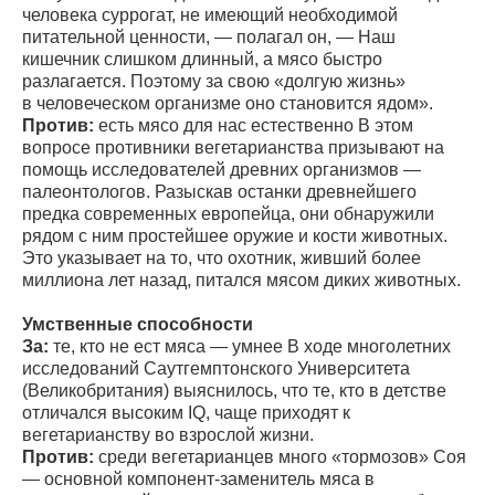
человека суррогат, не имеющий необходимой
питательной ценности, — полагал он, — Наш
кишечник слишком длинный, а мясо быстро
разлагается. Поэтому за свою «долгую жизнь»
в человеческом организме оно становится ядом».
Против:
есть мясо для нас естественно В этом
вопросе противники вегетарианства призывают на
помощь исследователей древних организмов —
палеонтологов. Разыскав останки древнейшего
предка современных европейца, они обнаружили
рядом с ним простейшее оружие и кости животных.
Это указывает на то, что охотник, живший более
миллиона лет назад, питался мясом диких животных.
Умственные способности
За:
те, кто не ест мяса — умнее В ходе многолетних
исследований Саутгемптонского Университета
(Великобритания) выяснилось, что те, кто в детстве
отличался высоким IQ, чаще приходят к
вегетарианству во взрослой жизни.
Против:
среди вегетарианцев много «тормозов» Соя
— основной компонент-заменитель мяса в