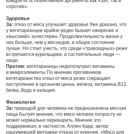
каждой есть объективные аргументы как «за», так и
«против».
Здоровье
За:
отказ от мяса улучшает здоровье Уже доказно, что
у вегетарианцев крайне редко бывает ожирение и
«высокий» холестерин. Продолжительность жизни у
них больше, чем у мясоедов, и общее состояние
лучше. Но стоит учесть, что среди «травоядных» реже
встречаются курильщики, а состоятельные люди —
чаще.
Против:
вегетарианцы недополучают витамины
и микроэлементы По мнению противников
вегетарианства отказ от мяса резко сокращает
поступление в организм цинка, железа, витамина B12,
белка, йода и кальция.
Физиология
За:
природой для человека не предназначена мясная
пища Бытует мнение, что мясо человек попросту не
может нормально переварить. Мнение это
поддерживал, в частности, Аллен Карр, автор
нашумевшей методики отказа от курения. «Мясо для