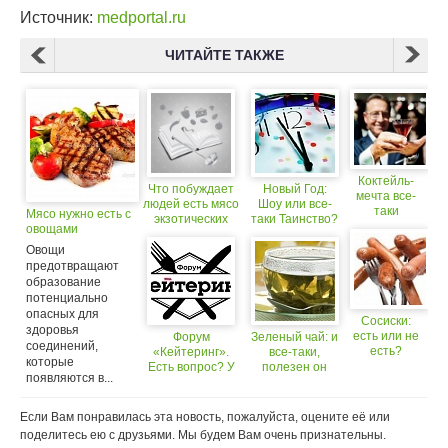
Источник:
medportal.ru
ЧИТАЙТЕ ТАКЖЕ
Коктейль-
Что побуждает
Новый Год:
мечта все-
людей есть мясо
Шоу или все-
таки
Мясо нужно есть с
экзотических
таки Таинство?
приготовлен
овощами
животных?
(18+)
Овощи
предотвращают
образование
потенциально
опасных для
Сосиски:
здоровья
есть или не
Форум
Зеленый чай: и
соединений,
есть?
«Кейтеринг».
все-таки,
которые
Есть вопрос? У
полезен он
появляются в...
нас есть ответ!
или вреден?
Если Вам понравилась эта новость, пожалуйста, оцените её или
поделитесь ею с друзьями. Мы будем Вам очень признательны.