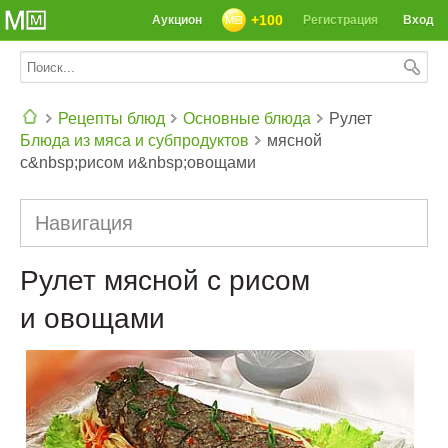
+100
Аукцион
Регистрация
Вход
Рецепты блюд
Основные блюда
Рулет
Блюда из мяса и субпродуктов
мясной
СЕГОДНЯ: 39142 РЕЦЕПТА
с&nbsp;рисом и&nbsp;овощами
Навигация
Рулет мясной с рисом
и овощами