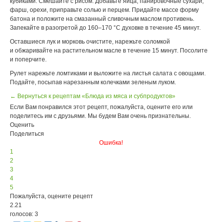
кубиками. Смешайте с рисом. Добавьте яйца, панировочные сухари,
фарш, орехи, приправьте солью и перцем. Придайте массе форму
батона и положите на смазанный сливочным маслом противень.
Запекайте в разогретой до 160–170 °С духовке в течение 45 минут.
Оставшиеся лук и морковь очистите, нарежьте соломкой
и обжаривайте на растительном масле в течение 15 минут. Посолите
и поперчите.
Рулет нарежьте ломтиками и выложите на листья салата с овощами.
Подайте, посыпав нарезанным колечками зеленым луком.
← Вернуться к рецептам «Блюда из мяса и субпродуктов»
Если Вам понравился этот рецепт, пожалуйста, оцените его или
поделитесь им с друзьями. Мы будем Вам очень признательны.
Оценить
Поделиться
Ошибка!
1
2
3
4
5
Пожалуйста, оцените рецепт
2.21
голосов: 3