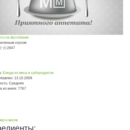
ото на фотобанке
 зеленым соусом
2847
:
Блюда из мяса и субпродуктов
обавлен:
13.10.2009
ость:
Средняя
а из книги:
7767
ер и весов
редиенты: