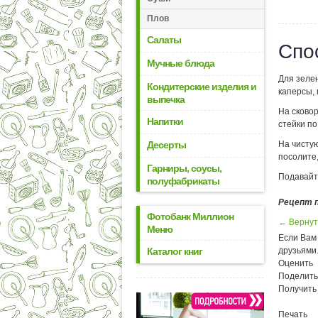
Плов
Салаты
Спо
Мучные блюда
Для зелен
Кондитерские изделия и
каперсы, 
выпечка
На сковор
Напитки
стейки по
Десерты
На чистую
посолите,
Гарниры, соусы,
Подавайт
полуфабрикаты
Рецепт 
Фотобанк Миллион
← Вернут
Меню
Если Вам 
Каталог книг
друзьями
Оценить
Поделить
Получить
Печать