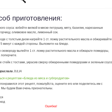
соб приготовления:
ого соуса: взбейте вилкой в миске петрушку, мяту, базилик, нарезанные
горчицу, оливковое масло, лимонный сок.
оде с толстым дном нагрейте 1 ст. ложку растительного масла и обжаривайте
 5 минут с каждой стороны. Выложите на блюдо.
 сковороду вылейте 1 ст. ложку растительного масла и обжарьте помидоры,
 поперчите.
е стейк с тостами, украсив сверху обжаренными помидорами и зеленым соусо
прислала
JULIA
ься к рецептам «Блюда из мяса и субпродуктов»
понравился этот рецепт, пожалуйста, оцените его или поделитесь им с
. Мы будем Вам очень признательны.
ся
 код
Ошибка!