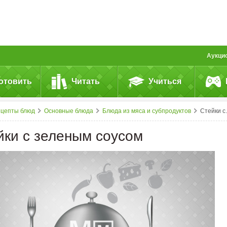
Аукци
отовить
Читать
Учиться
ецепты блюд
Основные блюда
Блюда из мяса и субпродуктов
Стейки с&nbsp;зеленым соусом
йки с зеленым соусом