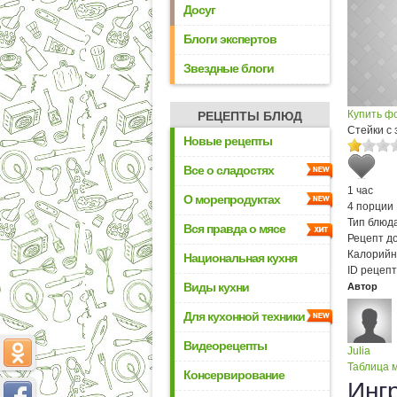
Досуг
Блоги экспертов
Звездные блоги
Купить ф
РЕЦЕПТЫ БЛЮД
Стейки с
Новые рецепты
Все о сладостях
1 час
О морепродуктах
4 порции
Тип блюда
Вся правда о мясе
Рецепт д
Калорийн
Национальная кухня
ID рецепт
Виды кухни
Автор
Для кухонной техники
Видеорецепты
Julia
Таблица м
Консервирование
Инг