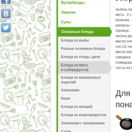
Бутерброды
зелень пе
Закуски
мята - 2 с
базилик - 
Супы
каперсы -
горчица - 
Основные блюда
чеснок да
Блюда из рыбы
масло оли
сок 1/2 л
Разные основные блюда
масло рас
Блюда из птицы, дичи
говядина 
помидоры 
Блюда из мяса
тосты из 
и субпродуктов
Блюда из макаронных
изделий
Запеканки
Для
Каши
пон
Блюда из овощей
Блюда из морепродуктов
Запеканки с макаронами
Суши