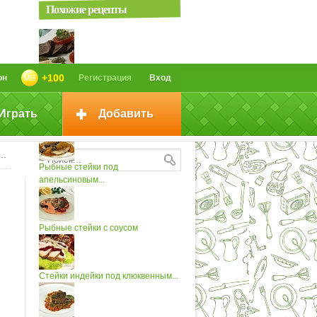
Похожие рецепты
Стейки с зеленым соусом (2)
+100
он
Регистрация
Вход
Играть
Добавить
Стейки с соусом
Рыбные стейки под
апельсиновым...
Рыбные стейки с соусом
Стейки индейки под клюквенным...