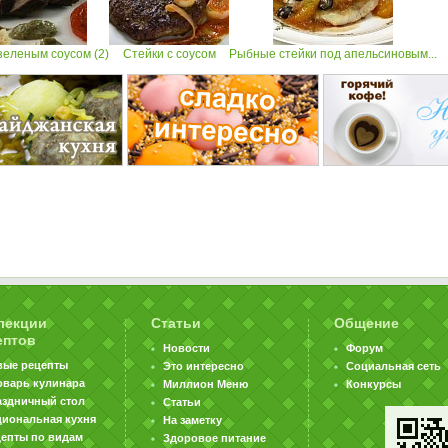
зеленым соусом (2)
Стейки с соусом
Рыбные стейки под апельсиновым...
лекции
Статьи
Общение
ептов
Новости
Форум
вые рецепты
Это интересно
Социальная сеть
оварь кулинара
Миллион Меню
Конкурсы
аздничный стол
Статьи
циональная кухня
На заметку
цепты по видам
Здоровое питание