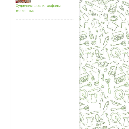
Художник населил асфальт
«зелеными...