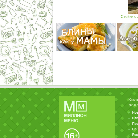
Стейки с 
Кол
рец
Но
Сл
Пр
На
Ре