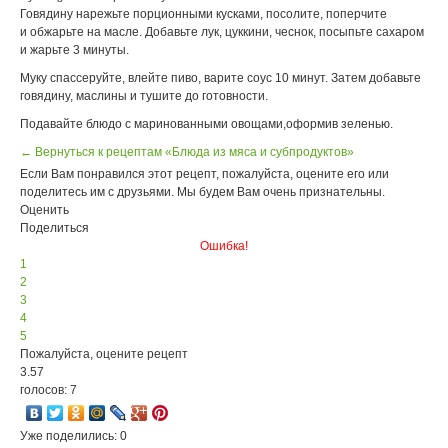
Говядину нарежьте порционными кусками, посолите, поперчите
и обжарьте на масле. Добавьте лук, цуккини, чеснок, посыпьте сахаром
и жарьте 3 минуты.
Муку спассеруйте, влейте пиво, варите соус 10 минут. Затем добавьте
говядину, маслины и тушите до готовности.
Подавайте блюдо с маринованными овощами,оформив зеленью.
← Вернуться к рецептам «Блюда из мяса и субпродуктов»
Если Вам понравился этот рецепт, пожалуйста, оцените его или
поделитесь им с друзьями. Мы будем Вам очень признательны.
Оценить
Поделиться
Ошибка!
1
2
3
4
5
Пожалуйста, оцените рецепт
3.57
голосов: 7
Уже поделились: 0