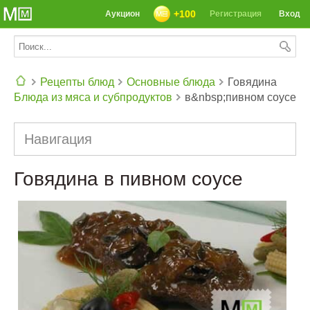
+100
Аукцион
Регистрация
Вход
Рецепты блюд
Основные блюда
Говядина
Блюда из мяса и субпродуктов
в&nbsp;пивном соусе
СЕГОДНЯ: 39142 РЕЦЕПТА
Навигация
Говядина в пивном соусе