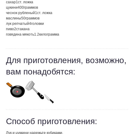
сахар
1
ст. ложка
цукини
400
граммов
чеснок рубленый
1
ст. ложка
маслины
50
граммов
лук репчатый
4
головки
пиво
2
стакана
говядина мякоть
1.2
килограмма
Для приготовления, возможно,
вам понадобятся:
Способ приготовления:
Лук и цуккини нарежьте кубиками.