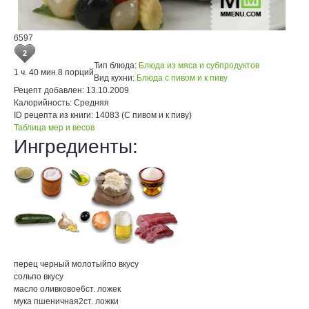
6597
2
Тип блюда:
Блюда из мяса и субпродуктов
1 ч. 40 мин.
8 порций
Вид кухни:
Блюда с пивом и к пиву
Рецепт добавлен:
13.10.2009
Калорийность:
Средняя
ID рецепта из книги:
14083 (С пивом и к пиву)
Таблица мер и весов
Ингредиенты:
перец черный молотый
по вкусу
соль
по вкусу
масло оливковое
6
ст. ложек
мука пшеничная
2
ст. ложки