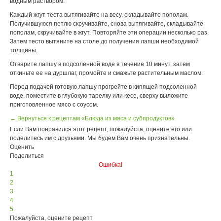
водным раствором.
Каждый жгут теста вытягивайте на весу, складывайте пополам.
Получившуюся петлю скручивайте, снова вытягивайте, складывайте
пополам, скручивайте в жгут. Повторяйте эти операции несколько раз.
Затем тесто вытяните на столе до получения лапши необходимой
толщины.
Отварите лапшу в подсоленной воде в течение 10 минут, затем
откиньте ее на дуршлаг, промойте и смажьте растительным маслом.
Перед подачей готовую лапшу прогрейте в кипящей подсоленной
воде, поместите в глубокую тарелку или кесе, сверху выложите
приготовленное мясо с соусом.
← Вернуться к рецептам «Блюда из мяса и субпродуктов»
Если Вам понравился этот рецепт, пожалуйста, оцените его или
поделитесь им с друзьями. Мы будем Вам очень признательны.
Оценить
Поделиться
Ошибка!
1
2
3
4
5
Пожалуйста, оцените рецепт