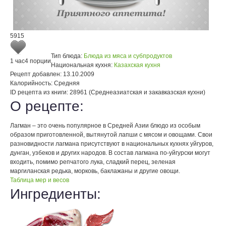
5915
Тип блюда:
Блюда из мяса и субпродуктов
1 час
4 порции
Национальная кухня:
Казахская кухня
Рецепт добавлен:
13.10.2009
Калорийность:
Средняя
ID рецепта из книги:
28961 (Среднеазиатская и закавказская кухни)
О рецепте:
Лагман – это очень популярное в Средней Азии блюдо из особым
образом приготовленной, вытянутой лапши с мясом и овощами. Свои
разновидности лагмана присутствуют в национальных кухнях уйгуров,
дунган, узбеков и других народов. В состав лагмана по-уйгурски могут
входить, помимо репчатого лука, сладкий перец, зеленая
маргиланская редька, морковь, баклажаны и другие овощи.
Таблица мер и весов
Ингредиенты: