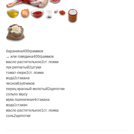
баранина
400
граммов
→ или говядина
400
граммов
масло растительное
2
ст. ложки
лук репчатый
2
штуки
томат-пюре
2
ст. ложки
вода
2
стакана
чеснок
6
зубчиков
перец красный молотый
2
щепотки
соль
по вкусу
мука пшеничная
4
стакана
вода
1
стакан
масло растительное
1
ст. ложка
соль
2
щепотки