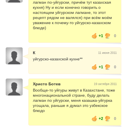
лагман по-уйгурски, причём тут казахская
кухня) Ну и если конечно говорить о
настоящем уйгурском лагмане, то этот
рецепт рядом не валялся) при всём моём
уважение к почему-то уйгурско-казахском
блюде)
+1
0
К
11 июня 2011
уйгурско-казахской кухне**
+1
0
Христо Ботев
19 октября 2011
Вообще-то уйгуры живут в Казахстане, тоже
многонациональной стране, буду делать
лагман по уйгурски, меня казашка-уйгурка
угощала, раньше я думал это узбекское
блюдо
+2
0