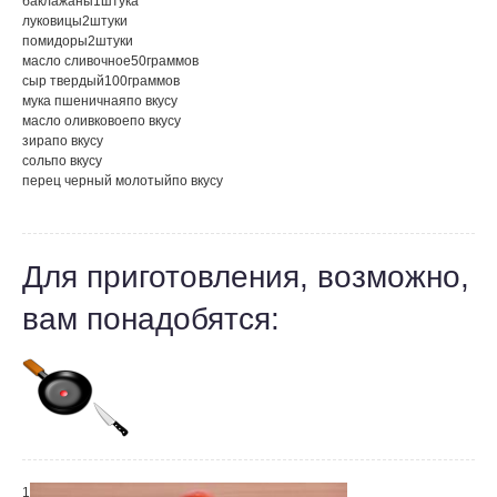
баклажаны
1
штука
луковицы
2
штуки
помидоры
2
штуки
масло сливочное
50
граммов
сыр твердый
100
граммов
мука пшеничная
по вкусу
масло оливковое
по вкусу
зира
по вкусу
соль
по вкусу
перец черный молотый
по вкусу
Для приготовления, возможно,
вам понадобятся:
1