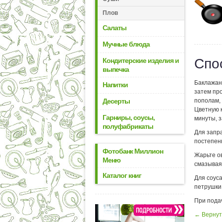
Плов
Салаты
Мучные блюда
Спо
Кондитерские изделия и
выпечка
Баклажан
Напитки
затем пр
Десерты
пополам, 
Цветную 
Гарниры, соусы,
минуты, 
полуфабрикаты
Для запра
постепен
Фотобанк Миллион
Жарьте о
Меню
смазывая
Каталог книг
Для соус
петрушки
При пода
← Вернут