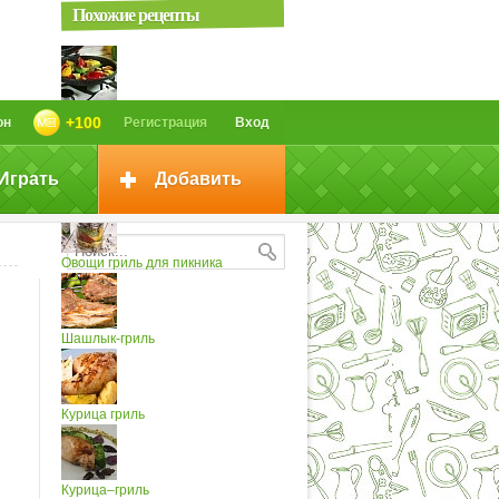
Похожие рецепты
Овощи Гриль 2
+100
он
Регистрация
Вход
Играть
Добавить
Овощи-гриль
Овощи гриль для пикника
Шашлык-гриль
Курица гриль
Курица–гриль