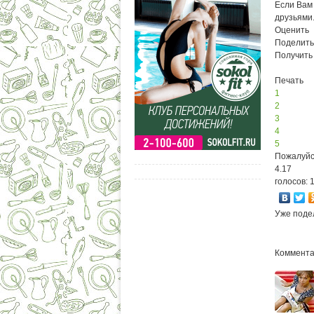
Если Вам 
друзьями
Оценить
Поделить
Получить
Печать
1
2
3
4
5
Пожалуйс
4.17
голосов: 
Уже поде
Комментар