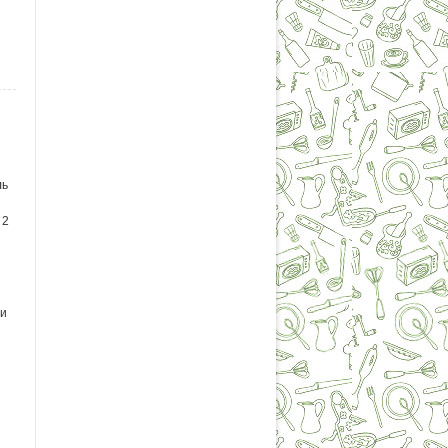
ль
 2
 и