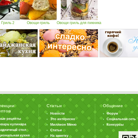
 Гриль 2
Овощи-гриль
Овощи гриль для пикника
лекции
Статьи
Общение
ептов
Новости
Форум
вые рецепты
Это интересно
Социальная сеть
оварь кулинара
Миллион Меню
Конкурсы
аздничный стол
Статьи
циональная кухня
На заметку