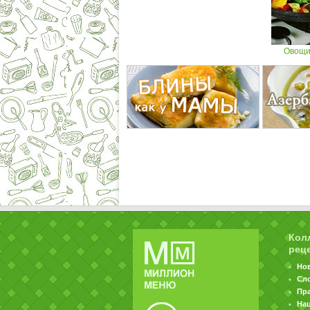
Овощи
Кол
рец
Но
Сл
Пр
На