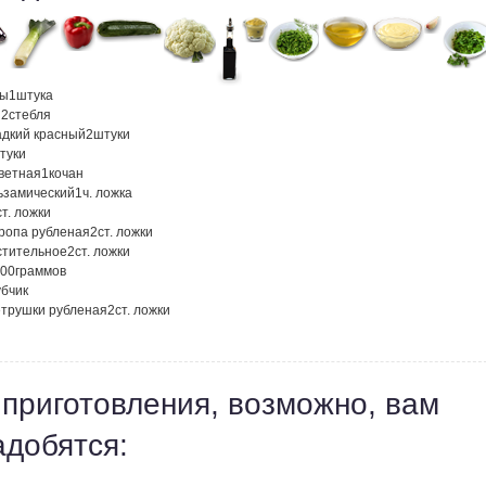
ны
1
штука
й
2
стебля
адкий красный
2
штуки
туки
цветная
1
кочан
льзамический
1
ч. ложка
ст. ложки
кропа рубленая
2
ст. ложки
стительное
2
ст. ложки
00
граммов
убчик
етрушки рубленая
2
ст. ложки
 приготовления, возможно, вам
адобятся: