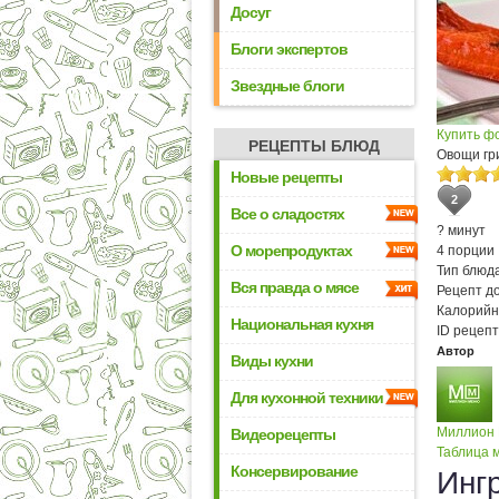
Досуг
Блоги экспертов
Звездные блоги
Купить ф
РЕЦЕПТЫ БЛЮД
Овощи гр
Новые рецепты
2
Все о сладостях
? минут
О морепродуктах
4 порции
Тип блюда
Вся правда о мясе
Рецепт д
Калорийн
Национальная кухня
ID рецепт
Автор
Виды кухни
Для кухонной техники
Миллион
Видеорецепты
Таблица м
Консервирование
Инг