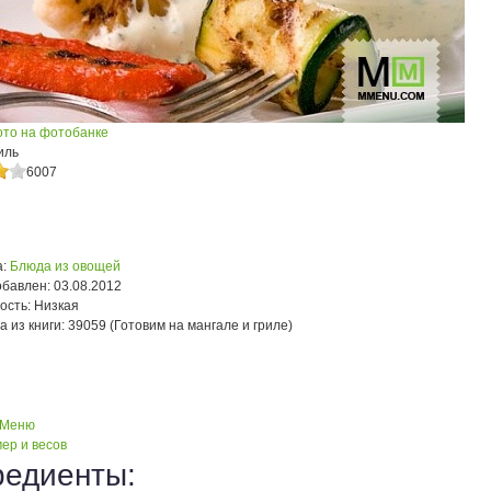
ото на фотобанке
иль
6007
:
Блюда из овощей
обавлен:
03.08.2012
ость:
Низкая
а из книги:
39059 (Готовим на мангале и гриле)
 Меню
ер и весов
редиенты: