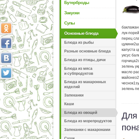
Бутерброды
Закуски
Супы
баклажа
Основные блюда
лук-поре
перец сл
Блюда из рыбы
цукини
2
ш
капуста 
Разные основные блюда
уксус ба
Блюда из птицы, дичи
горчица
2
зелень у
Блюда из мяса
масло ра
и субпродуктов
майонез
2
Блюда из макаронных
чеснок
1
з
изделий
зелень п
Запеканки
Каши
Блюда из овощей
Для
Блюда из морепродуктов
пон
Запеканки с макаронами
Суши