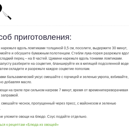
соб приготовления:
 нарежьте вдоль ломтиками толщиной 0,5 см, посолите, выдержите
30 минут,
омойте и обсушите бумажным полотенцем. Стебли лука-порея разрежьте вдо
сладкий перец – на 8 частей. Цуккини нарежьте вдоль тонкими ломтиками.
капусту разберите на соцветия, бланшируйте их в кипящей подсоленной воде
затем охладите и разрежьте каждое соцветие пополам.
вки бальзамический уксус смешайте с горчицей и зеленью укропа, взбивайте,
но добавляя масло.
вощи на гриле при сильном нагреве 7 минут, время от временипереворачивая
 заправкой.
а смешайте чеснок, пропущенный через пресс, с майонезом и зеленью
.
че уложите овощи на блюдо. Соус подайте отдельно.
ься к рецептам «Блюда из овощей»