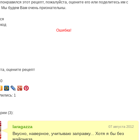
понравился этот рецепт, пожалуйста, оцените его или поделитесь им с
. Мы будем Вам очень признательны.
ся
 код
Ошибка!
та, оцените рецепт
10
лились: 1
ии (3):
laragazza
07 августа 2012
Вкусно, наверное, учитываю заправку... Хотя я бы без
майонеза