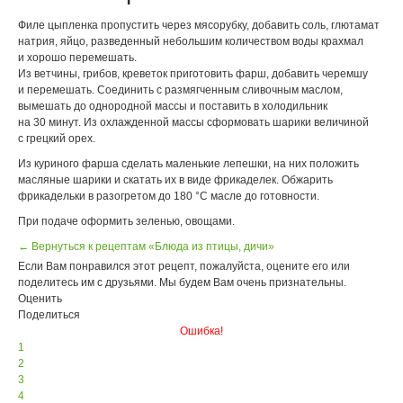
Филе цыпленка пропустить через мясорубку, добавить соль, глютамат
натрия, яйцо, разведенный небольшим количеством воды крахмал
и хорошо перемешать.
Из ветчины, грибов, креветок приготовить фарш, добавить черемшу
и перемешать. Соединить с размягченным сливочным маслом,
вымешать до однородной массы и поставить в холодильник
на 30 минут. Из охлажденной массы сформовать шарики величиной
с грецкий орех.
Из куриного фарша сделать маленькие лепешки, на них положить
масляные шарики и скатать их в виде фрикаделек. Обжарить
фрикадельки в разогретом до 180 °С масле до готовности.
При подаче оформить зеленью, овощами.
← Вернуться к рецептам «Блюда из птицы, дичи»
Если Вам понравился этот рецепт, пожалуйста, оцените его или
поделитесь им с друзьями. Мы будем Вам очень признательны.
Оценить
Поделиться
Ошибка!
1
2
3
4