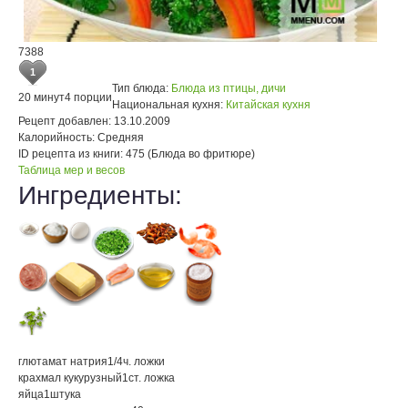
7388
1
Тип блюда:
Блюда из птицы, дичи
20 минут
4 порции
Национальная кухня:
Китайская кухня
Рецепт добавлен:
13.10.2009
Калорийность:
Средняя
ID рецепта из книги:
475 (Блюда во фритюре)
Таблица мер и весов
Ингредиенты:
глютaмат натрия
1/4
ч. ложки
крахмал кукурузный
1
ст. ложка
яйца
1
штука