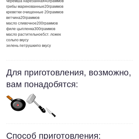
черемша нарезанная
40
граммов
грибы маринованные
20
граммов
креветки очищенные
20
граммов
ветчина
20
граммов
масло сливочное
200
граммов
филе цыпленка
300
граммов
масло растительное
5
ст. ложек
соль
по вкусу
зелень петрушки
по вкусу
Для приготовления, возможно,
вам понадобятся:
Способ приготовления: