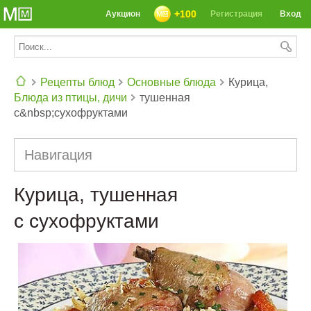
+100
Аукцион
Регистрация
Вход
Рецепты блюд
Основные блюда
Курица,
Блюда из птицы, дичи
тушенная
СЕГОДНЯ: 39142 РЕЦЕПТА
с&nbsp;сухофруктами
Навигация
Курица, тушенная
с сухофруктами