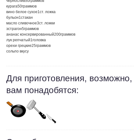
чернослив
50
граммов
курага
50
граммов
вино белое сухое
1
ст. ложка
бульон
1
стакан
масло сливочное
3
ст. ложки
эстрагон
5
граммов
ананас консервированный
200
граммов
лук репчатый
1
головка
орехи грецкие
25
граммов
соль
по вкусу
Для приготовления, возможно,
вам понадобятся: