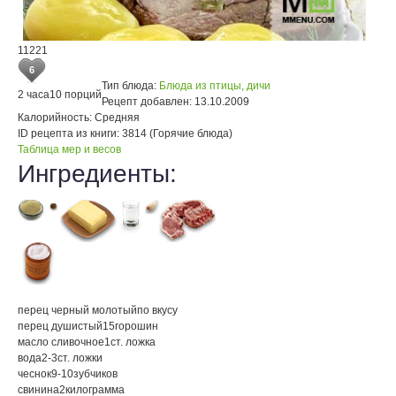
11221
6
Тип блюда:
Блюда из птицы, дичи
2 часа
10 порций
Рецепт добавлен:
13.10.2009
Калорийность:
Средняя
ID рецепта из книги:
3814 (Горячие блюда)
Таблица мер и весов
Ингредиенты:
перец черный молотый
по вкусу
перец душистый
15
горошин
масло сливочное
1
ст. ложка
вода
2-3
ст. ложки
чеснок
9-10
зубчиков
свинина
2
килограмма