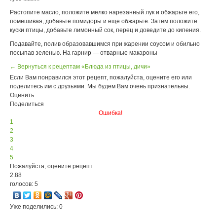
Растопите масло, положите мелко нарезанный лук и обжарьте его,
помешивая, добавьте помидоры и еще обжарьте. Затем положите
куски птицы, добавьте лимонный сок, перец и доведите до кипения.
Подавайте, полив образовавшимся при жарении соусом и обильно
посыпав зеленью. На гарнир — отварные макароны
← Вернуться к рецептам «Блюда из птицы, дичи»
Если Вам понравился этот рецепт, пожалуйста, оцените его или
поделитесь им с друзьями. Мы будем Вам очень признательны.
Оценить
Поделиться
Ошибка!
1
2
3
4
5
Пожалуйста, оцените рецепт
2.88
голосов: 5
Уже поделились: 0