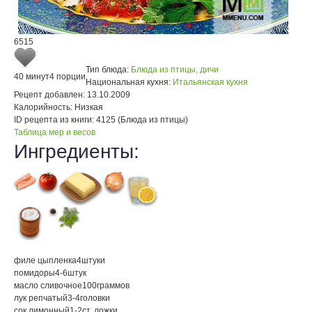
6515
Тип блюда:
Блюда из птицы, дичи
40 минут
4 порции
Национальная кухня:
Итальянская кухня
Рецепт добавлен:
13.10.2009
Калорийность:
Низкая
ID рецепта из книги:
4125 (Блюда из птицы)
Таблица мер и весов
Ингредиенты:
филе цыпленка
4
штуки
помидоры
4-6
штук
масло сливочное
100
граммов
лук репчатый
3-4
головки
сок лимонный
1-2
ст. ложки