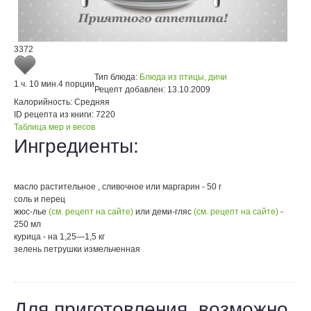
3372
Тип блюда:
Блюда из птицы, дичи
1 ч. 10 мин.
4 порции
Рецепт добавлен:
13.10.2009
Калорийность:
Средняя
ID рецепта из книги:
7220
Таблица мер и весов
Ингредиенты:
масло растительное , сливочное или маргарин - 50 г
соль и перец
жюс-лье
(см. рецепт на сайте)
или деми-гляс
(см. рецепт на сайте)
-
250 мл
курица - на 1,25—1,5 кг
зелень петрушки измельченная
Для приготовления, возможно,