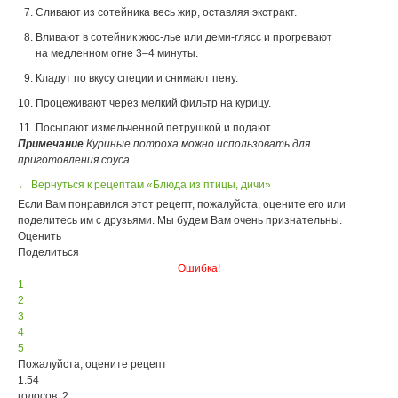
Сливают из сотейника весь жир, оставляя экстракт.
Вливают в сотейник жюс-лье или деми-глясс и прогревают
на медленном огне 3–4 минуты.
Кладут по вкусу специи и снимают пену.
Процеживают через мелкий фильтр на курицу.
Посыпают измельченной петрушкой и подают.
Примечание
Куриные потроха можно использовать для
приготовления соуса.
← Вернуться к рецептам «Блюда из птицы, дичи»
Если Вам понравился этот рецепт, пожалуйста, оцените его или
поделитесь им с друзьями. Мы будем Вам очень признательны.
Оценить
Поделиться
Ошибка!
1
2
3
4
5
Пожалуйста, оцените рецепт
1.54
голосов: 2