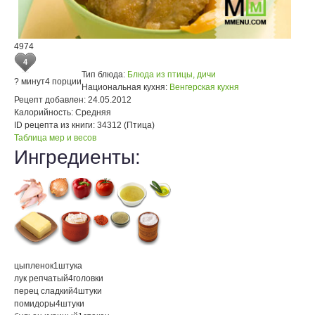
4974
4
Тип блюда:
Блюда из птицы, дичи
? минут
4 порции
Национальная кухня:
Венгерская кухня
Рецепт добавлен:
24.05.2012
Калорийность:
Средняя
ID рецепта из книги:
34312 (Птица)
Таблица мер и весов
Ингредиенты:
цыпленок
1
штука
лук репчатый
4
головки
перец сладкий
4
штуки
помидоры
4
штуки