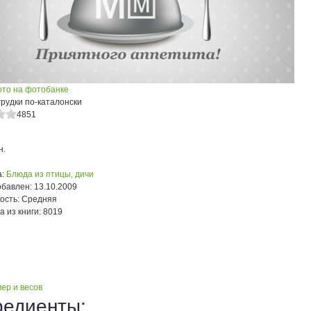
ото на фотобанке
рудки по-каталонски
4851
н.
:
Блюда из птицы, дичи
обавлен:
13.10.2009
ость:
Средняя
а из книги:
8019
ер и весов
редиенты: