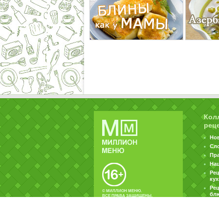
Кол
рец
Но
Сл
Пр
На
Ре
ку
Рец
© МИЛЛИОН МЕНЮ.
бл
ВСЕ ПРАВА ЗАЩИЩЕНЫ.