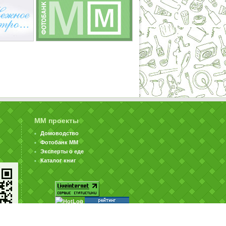
ММ проекты
Домоводство
Фотобанк ММ
Эксперты о еде
Каталог книг