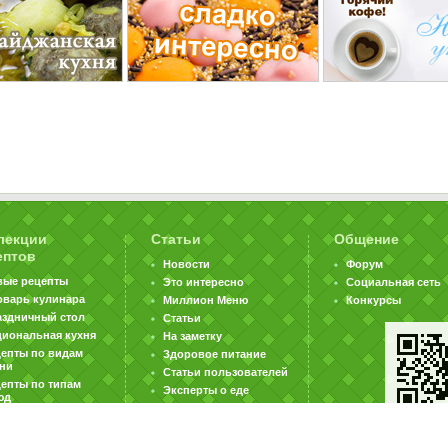
лекции
Статьи
Общение
ептов
Новости
Форум
вые рецепты
Это интересно
Социальная сеть
оварь кулинара
Миллион Меню
Конкурсы
аздничный стол
Статьи
циональная кухня
На заметку
цепты по видам
Здоровое питание
хни
Статьи пользователей
епты по типам
Эксперты о еде
юд