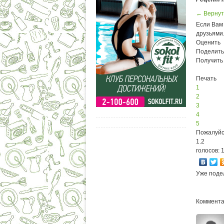
← Вернут
Если Вам 
друзьями
Оценить
Поделить
Получить
Печать
1
2
3
4
5
Пожалуйс
1.2
голосов: 
Уже поде
Комментар