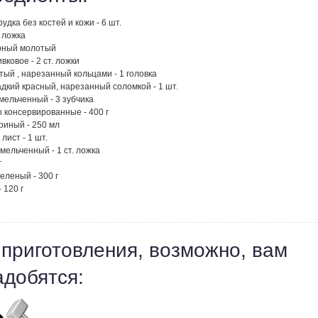
рудка без костей и кожи - 6 шт.
. ложка
рный молотый
вковое - 2 ст. ложки
тый , нарезанный кольцами - 1 головка
дкий красный, нарезанный соломкой - 1 шт.
мельченный - 3 зубчика
 консервированные - 400 г
риный - 250 мл
лист - 1 шт.
мельченный - 1 ст. ложка
г
еленый - 300 г
 120 г
 приготовления, возможно, вам
адобятся: