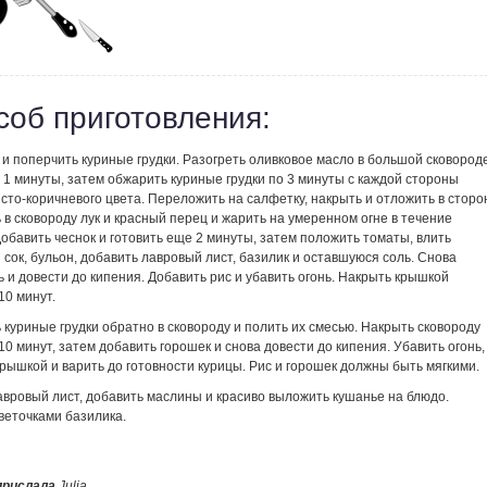
соб приготовления:
и поперчить куриные грудки. Разогреть оливковое масло в большой сковород
 1 минуты, затем обжарить куриные грудки по 3 минуты с каждой стороны
сто-коричневого цвета. Переложить на салфетку, накрыть и отложить в сторон
в сковороду лук и красный перец и жарить на умеренном огне в течение
Добавить чеснок и готовить еще 2 минуты, затем положить томаты, влить
сок, бульон, добавить лавровый лист, базилик и оставшуюся соль. Снова
 и довести до кипения. Добавить рис и убавить огонь. Накрыть крышкой
10 минут.
куриные грудки обратно в сковороду и полить их смесью. Накрыть сковороду
10 минут, затем добавить горошек и снова довести до кипения. Убавить огонь,
рышкой и варить до готовности курицы. Рис и горошек должны быть мягкими.
авровый лист, добавить маслины и красиво выложить кушанье на блюдо.
веточками базилика.
прислала
Julia