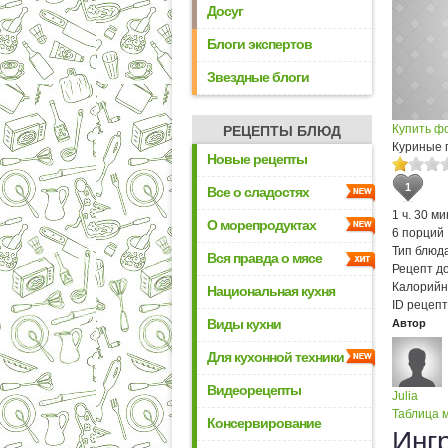
Досуг
Блоги экспертов
Звездные блоги
Купить ф
РЕЦЕПТЫ БЛЮД
Куриные г
Новые рецепты
1
Все о сладостях
1 ч. 30 ми
О морепродуктах
6 порций
Тип блюда
Вся правда о мясе
Рецепт д
Калорийн
Национальная кухня
ID рецепт
Виды кухни
Автор
Для кухонной техники
Видеорецепты
Julia
Таблица м
Консервирование
Инг