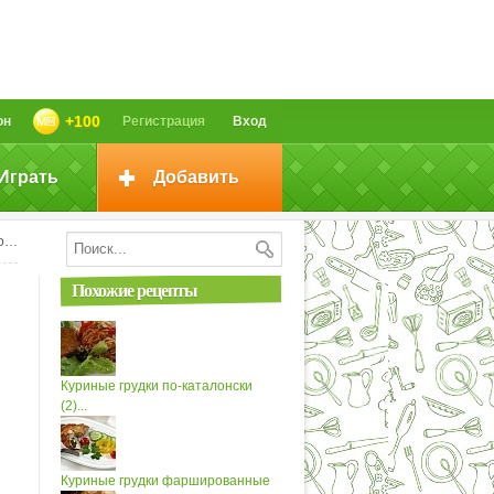
+100
он
Регистрация
Вход
Играть
Добавить
ки
Похожие рецепты
Куриные грудки по-каталонски
(2)...
Куриные грудки фаршированные