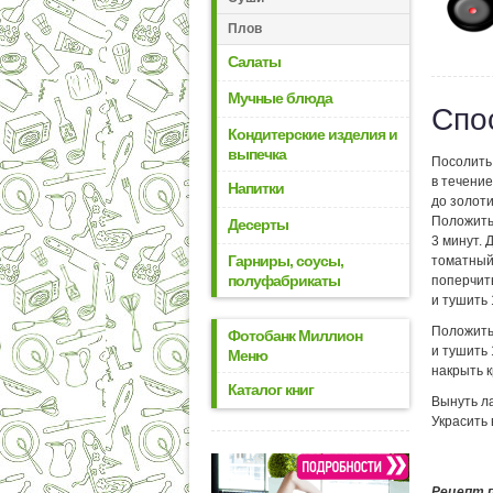
Плов
Салаты
Мучные блюда
Спо
Кондитерские изделия и
выпечка
Посолить 
в течение
Напитки
до золоти
Положить 
Десерты
3 минут. 
Гарниры, соусы,
томатный 
полуфабрикаты
поперчить
и тушить 
Положить 
Фотобанк Миллион
и тушить 
Меню
накрыть к
Каталог книг
Вынуть л
Украсить 
Рецепт 