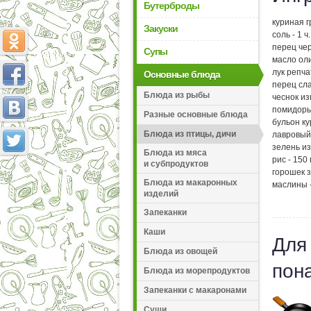
Бутерброды
куриная г
Закуски
соль - 1 ч
перец че
Супы
масло оли
лук репча
Основные блюда
перец сла
Блюда из рыбы
чеснок из
помидоры
Разные основные блюда
бульон ку
Блюда из птицы, дичи
лавровый 
зелень из
Блюда из мяса
рис - 150 
и субпродуктов
горошек з
Блюда из макаронных
маслины -
изделий
Запеканки
Каши
Для
Блюда из овощей
пон
Блюда из морепродуктов
Запеканки с макаронами
Суши