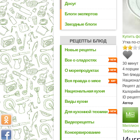
Досуг
Блоги экспертов
Звездные блоги
Купить ф
РЕЦЕПТЫ БЛЮД
Утка по-с
Новые рецепты
Все о сладостях
30 минут
4 порции
О морепродуктах
Тип блюда
Вся правда о мясе
Национал
Рецепт д
Национальная кухня
Калорийн
ID рецепт
Виды кухни
Автор
Для кухонной техники
Видеорецепты
Миллион
Таблица м
Консервирование
Инг