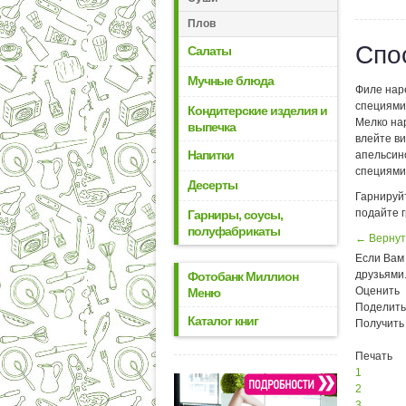
Плов
Спо
Салаты
Мучные блюда
Филе нар
специями 
Кондитерские изделия и
Мелко нар
выпечка
влейте ви
Напитки
апельсин
специями 
Десерты
Гарнируй
подайте 
Гарниры, соусы,
полуфабрикаты
← Вернут
Если Вам 
друзьями
Фотобанк Миллион
Оценить
Меню
Поделить
Каталог книг
Получить
Печать
1
2
3