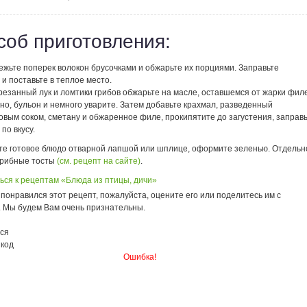
соб приготовления:
ежьте поперек волокон брусочками и обжарьте их порциями. Заправьте
и поставьте в теплое место.
езанный лук и ломтики грибов обжарьте на масле, оставшемся от жарки филе
но, бульон и немного уварите. Затем добавьте крахмал, разведенный
овым соком, сметану и обжаренное филе, прокипятите до загустения, заправ
по вкусу.
те готовое блюдо отварной лапшой или шплице, оформите зеленью. Отдельн
грибные тосты
(см. рецепт на сайте)
.
ься к рецептам «Блюда из птицы, дичи»
понравился этот рецепт, пожалуйста, оцените его или поделитесь им с
. Мы будем Вам очень признательны.
ся
 код
Ошибка!