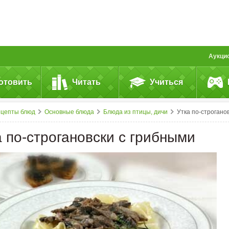
Аукци
отовить
Читать
Учиться
ецепты блюд
Основные блюда
Блюда из птицы, дичи
Утка по-строгановски с&nbsp;грибным
а по-строгановски с грибными