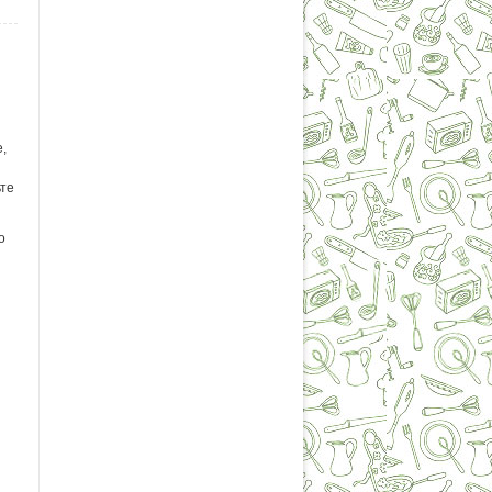
,
ьте
о