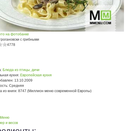
ото на фотобанке
трогановски с грибными
4778
:
Блюда из птицы, дичи
ьная кухня:
Европейская кухня
обавлен:
13.10.2009
ость:
Средняя
а из книги:
8747 (Миллион меню современной Европы)
 Меню
ер и весов
редиенты: