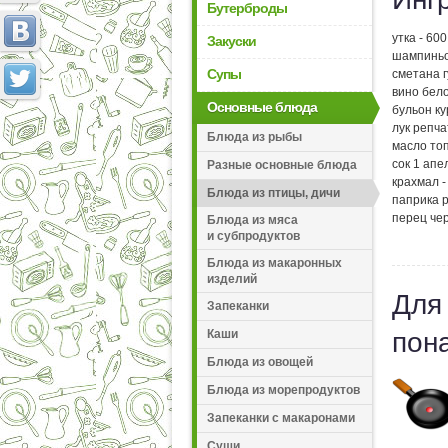
Бутерброды
утка - 60
Закуски
шампиньо
Супы
сметана г
вино бело
Основные блюда
бульон ку
лук репча
Блюда из рыбы
масло топ
сок 1 апе
Разные основные блюда
крахмал -
Блюда из птицы, дичи
паприка р
перец чер
Блюда из мяса
и субпродуктов
Блюда из макаронных
изделий
Для
Запеканки
Каши
пон
Блюда из овощей
Блюда из морепродуктов
Запеканки с макаронами
Суши