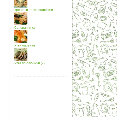
Креветки по-строгановски...
Соленая утка
Утка жареная
Утка по-пекински (2)