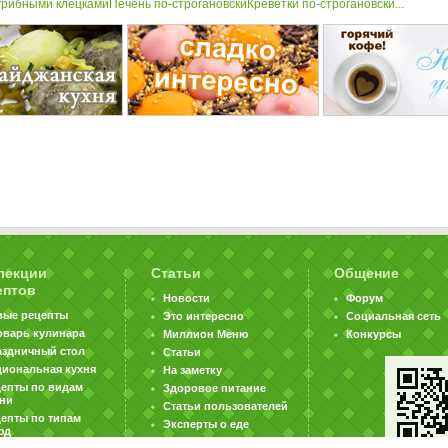
 грибными клецками
Печень по-строгановски
Креветки по-строгановски...
лекции
Статьи
Общение
ептов
Новости
Форум
вые рецепты
Это интересно
Социальная сеть
оварь кулинара
Миллион Меню
Конкурсы
аздничный стол
Статьи
циональная кухня
На заметку
цепты по видам
Здоровое питание
хни
Статьи пользователей
епты по типам
Эксперты о еде
юд