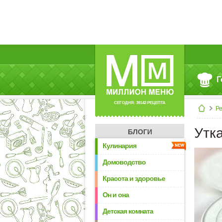
Г
СЕГОДНЯ: 39142 РЕЦЕПТА
Р
Утк
БЛОГИ
Кулинария
Домоводство
Красота и здоровье
Он и она
Детская комната