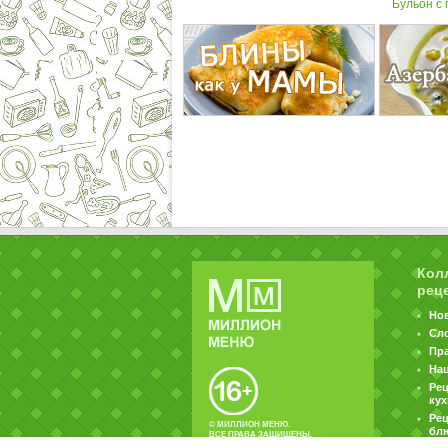
Бульон с
Кол
рец
Но
Сл
Пр
На
Ре
ку
Рец
© МИЛЛИОН МЕНЮ.
бл
ВСЕ ПРАВА ЗАЩИЩЕНЫ.