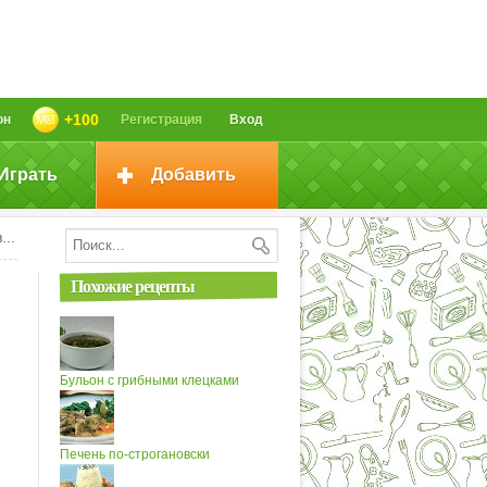
+100
он
Регистрация
Вход
Играть
Добавить
и
Похожие рецепты
Бульон с грибными клецками
Печень по-строгановски