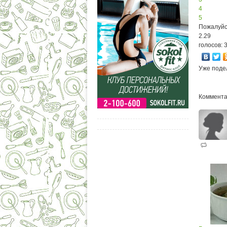
4
5
Пожалуйс
2.29
голосов: 
Уже поде
Коммента