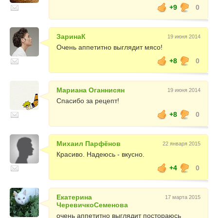
+9
0
ЗаринаК
19 июня 2014
Очень аппетитно выглядит мясо!
+8
0
Мариана Оганнисян
19 июня 2014
Спасибо за рецепт!
+8
0
Михаил Парфёнов
22 января 2015
Красиво. Надеюсь - вкусно.
+4
0
Екатерина
17 марта 2015
ЧеревичкоСеменова
очень аппетитно выглядит постораюсь