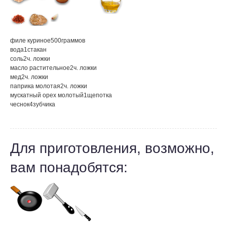
филе куриное
500
граммов
вода
1
стакан
соль
2
ч. ложки
масло растительное
2
ч. ложки
мед
2
ч. ложки
паприка молотая
2
ч. ложки
мускатный орех молотый
1
щепотка
чеснок
4
зубчика
Для приготовления, возможно,
вам понадобятся: