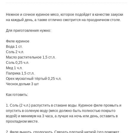
Нежное и сочное куриное мясо, которое подойдет в качестве закуски
на каждый день, а также отлично смотрится на праздничном столе.
Для приготовления нужно:
Филе куриное
Вода 1 ст.
Соль 2 ч.л.
Масло растительное 1,5 ст.л.
Соль 0,25 ч.л.
Мед 1 ч.л.
Паприка 1,5 ст.л.
Орех мускатный тёртый 0,25 ч.л.
Чеснок дольки 3 шт
Как готовить:
1. Соль (2 ч.л.) распустить в стакане воды. Куриное филе промыть и
опустить в соленую воду (мясо должно быть полностью покрыто
водой) и минимум на 3 часа, а лучше на ночь или день, оставить в
прохладном месте.
2. Филе вынуть, сполоснуть. Связать плотной ниткой (это поможет