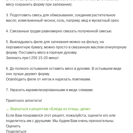
мясу сохранить форму при запекании).
3. Подготовить смесь для обмазывания, соединив растительное
масло, измельченный чеснок, соль, паприку, мед и мускатный орех.
4. Связанные грудки равномерно смазать полученной смесью.
5. Выкладывать филе для запекания можно на фольгу, на
пергаментную бумагу, можно просто в смазанную маслом огнеупорную
форму. Поставить мясо в горячую духовку.
Запекать при t 250 15-20 минут.
6. До полного остывания оставить мясо в духовке. В остывшем виде
оно лучше держит форму.
Освободить филе от ниток и нарезать ломтиками.
7. Украсить карамелизированными в меде сливами.
Приятного аппетита!
← Вернуться к рецептам «Блюда из птицы, дичи»
Если Вам понравился этот рецепт, пожалуйста, оцените его или
поделитесь им с друзьями. Мы будем Вам очень признательны.
Оценить
Поделиться