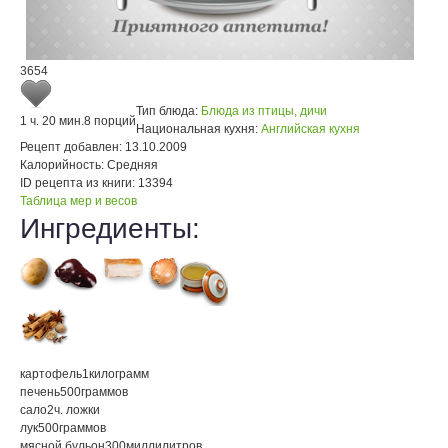
3654
Тип блюда:
Блюда из птицы, дичи
1 ч. 20 мин.
8 порций
Национальная кухня:
Английская кухня
Рецепт добавлен:
13.10.2009
Калорийность:
Средняя
ID рецепта из книги:
13394
Таблица мер и весов
Ингредиенты:
картофель
1
килограмм
печень
500
граммов
сало
2
ч. ложки
лук
500
граммов
мясной бульон
300
миллилитров