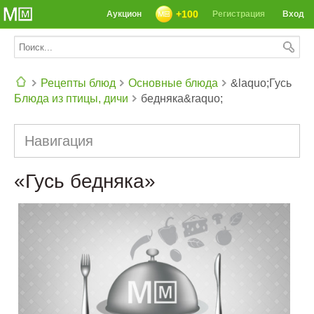
+100
Аукцион
Регистрация
Вход
Рецепты блюд
Основные блюда
&laquo;Гусь
Блюда из птицы, дичи
бедняка&raquo;
СЕГОДНЯ: 39142 РЕЦЕПТА
Навигация
«Гусь бедняка»