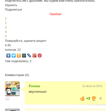
поделитесь им с друзьями. Мы будем Вам очень признательны.
Оценить
Поделиться
Ошибка!
1
2
3
4
5
Пожалуйста, оцените рецепт
4.45
голосов: 12
Уже поделились: 2
Комментарии (4):
Римма
11 августа 2014
вкусненько
+3
0