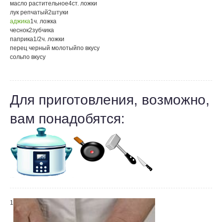
масло растительное
4
ст. ложки
лук репчатый
2
штуки
аджика
1
ч. ложка
чеснок
2
зубчика
паприка
1/2
ч. ложки
перец черный молотый
по вкусу
соль
по вкусу
Для приготовления, возможно,
вам понадобятся:
1