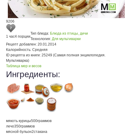
9206
7
Тип блюда:
Блюда из птицы, дичи
1 час
4 порции
Технология:
Для мультиварки
Рецепт добавлен:
20.01.2014
Калорийность:
Средняя
ID рецепта из книги:
25249 (Самая полная энциклопедия.
Мультиварка)
Таблица мер и весов
Ингредиенты:
мякоть курицы
500
граммов
лечо
350
граммов
мясной бульон
2
стакана