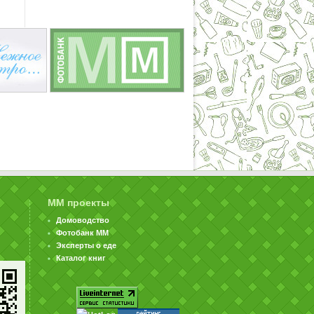
ММ проекты
Домоводство
Фотобанк ММ
Эксперты о еде
Каталог книг