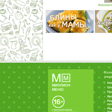
Фарширов
Кол
рец
Но
Сл
Пр
На
Ре
ку
Рец
© МИЛЛИОН МЕНЮ.
бл