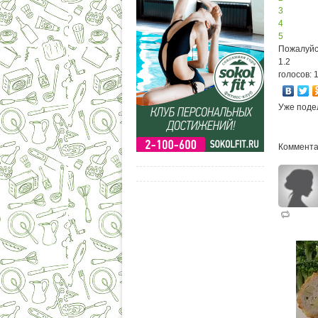
3
4
5
Пожалуйс
1.2
голосов: 
Уже поде
Коммента