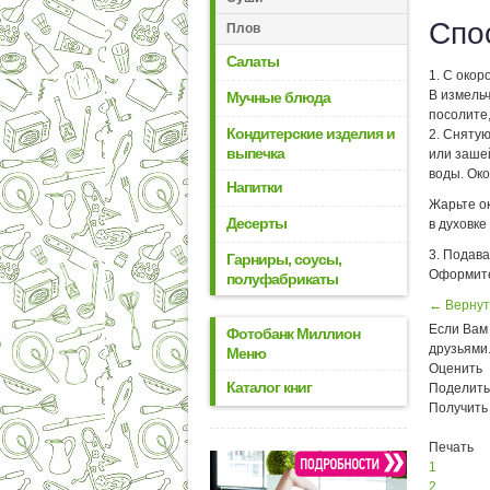
Спо
Плов
Салаты
1. С окор
В измельч
Мучные блюда
посолите
Кондитерские изделия и
2. Сняту
выпечка
или заше
воды. Око
Напитки
Жарьте о
Десерты
в духовке
3. Подав
Гарниры, соусы,
Оформите
полуфабрикаты
← Вернут
Если Вам 
Фотобанк Миллион
друзьями
Меню
Оценить
Каталог книг
Поделить
Получить
Печать
1
2