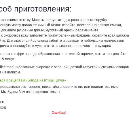
соб приготовления:
очков снимите кожу. Мякоть пропустите два раза через мясорубку.
енную массу добавьте яичный белок, взбейте, постепенно вливая сливки,
, добавьте рубленые грибы, мускатный орех и перемешайте.
ю с окорочков кожу заполните приготовленным фаршем, скрепите края шпажк
йте. Для льезона яйцо слегка взбейте и разведите небольшим количеством
рочка запанируйте в муке, затем в льезоне, после чего — в сухарях.
корочка во фритюре до образования золотистой корочки, затем прогревайте
 15 минут.
айте фаршированные окорочка с вареной цветной капустой и свежими овощам
 базиликом.
ься к рецептам «Блюда из птицы, дичи»
понравился этот рецепт, пожалуйста, оцените его или поделитесь им с
. Мы будем Вам очень признательны.
ся
 код
Ошибка!