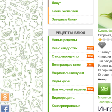
Досуг
Блоги экспертов
Звездные блоги
Купить ф
РЕЦЕПТЫ БЛЮД
Окорочка
Новые рецепты
1
Все о сладостях
10 минут
О морепродуктах
4 порции
Тип блюда
Вся правда о мясе
Рецепт д
Калорийн
Национальная кухня
ID рецепт
Автор
Виды кухни
Для кухонной техники
Видеорецепты
Миллион
Таблица м
Консервирование
Инг