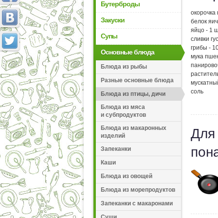
Бутерброды
окорочка 
Закуски
белок яич
яйцо - 1 ш
Супы
сливки гус
грибы - 10
Основные блюда
мука пшен
панировоч
Блюда из рыбы
раститель
Разные основные блюда
мускатны
соль
Блюда из птицы, дичи
Блюда из мяса
и субпродуктов
Блюда из макаронных
Для
изделий
пон
Запеканки
Каши
Блюда из овощей
Блюда из морепродуктов
Запеканки с макаронами
Суши