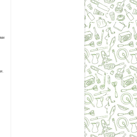
ами
и.