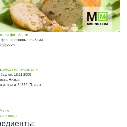
ото на фотобанке
, фаршированные грибами
2725
:
Блюда из птицы, дичи
обавлен:
18.11.2009
ость:
Низкая
а из книги:
34332 (Птица)
 Меню
ер и весов
редиенты: