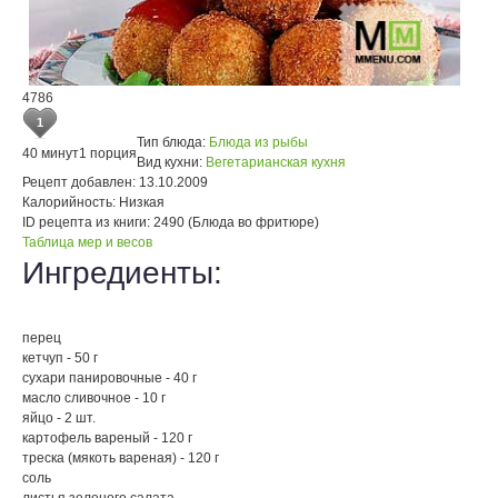
4786
1
Тип блюда:
Блюда из рыбы
40 минут
1 порция
Вид кухни:
Вегетарианская кухня
Рецепт добавлен:
13.10.2009
Калорийность:
Низкая
ID рецепта из книги:
2490 (Блюда во фритюре)
Таблица мер и весов
Ингредиенты:
перец
кетчуп - 50 г
сухари панировочные - 40 г
масло сливочное - 10 г
яйцо - 2 шт.
картофель вареный - 120 г
треска (мякоть вареная) - 120 г
соль