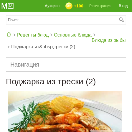
+100
Аукцион
Регистрация
Вход
Рецепты блюд
Основные блюда
Блюда из рыбы
Поджарка из&nbsp;трески (2)
СЕГОДНЯ: 39142 РЕЦЕПТА
Навигация
Поджарка из трески (2)