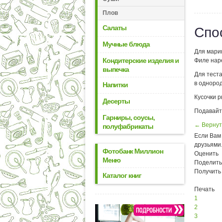
Плов
Салаты
Спо
Мучные блюда
Для марин
Кондитерские изделия и
Филе наре
выпечка
Для теста
в однород
Напитки
Кусочки р
Десерты
Подавайт
Гарниры, соусы,
← Вернут
полуфабрикаты
Если Вам 
друзьями
Фотобанк Миллион
Оценить
Меню
Поделить
Получить
Каталог книг
Печать
1
2
3