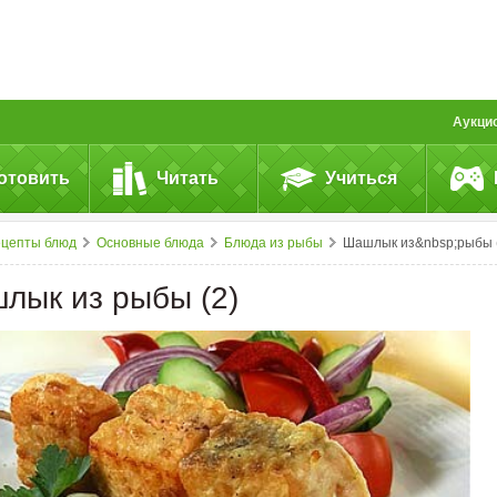
Аукци
отовить
Читать
Учиться
ецепты блюд
Основные блюда
Блюда из рыбы
Шашлык из&nbsp;рыбы 
лык из рыбы (2)