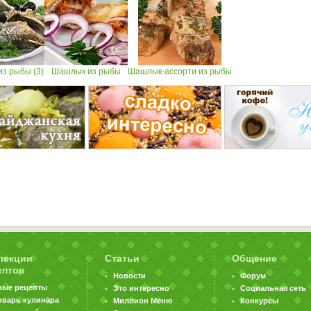
з рыбы (3)
Шашлык из рыбы
Шашлык-ассорти из рыбы
лекции
Статьи
Общение
ептов
Новости
Форум
вые рецепты
Это интересно
Социальная сеть
оварь кулинара
Миллион Меню
Конкурсы