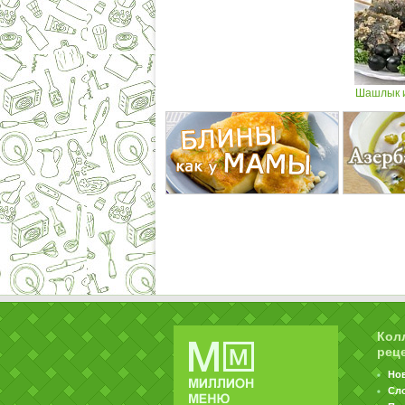
Шашлык и
Кол
рец
Но
Сл