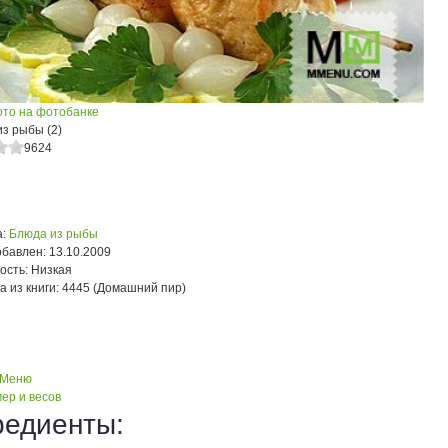
ото на фотобанке
з рыбы (2)
9624
:
Блюда из рыбы
обавлен:
13.10.2009
ость:
Низкая
а из книги:
4445 (Домашний пир)
 Меню
ер и весов
редиенты: