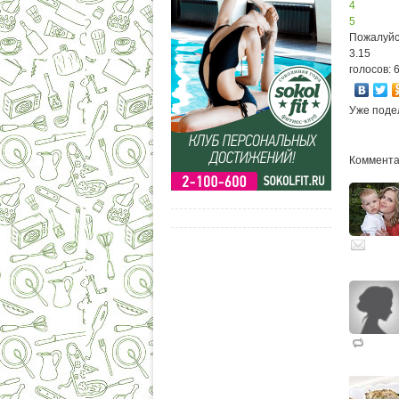
4
5
Пожалуйс
3.15
голосов: 
Уже поде
Комментар