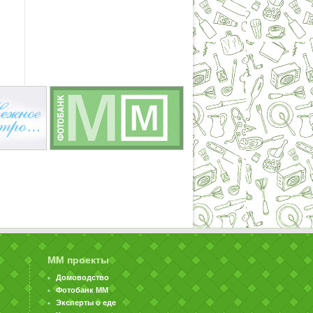
ММ проекты
Домоводство
Фотобанк ММ
Эксперты о еде