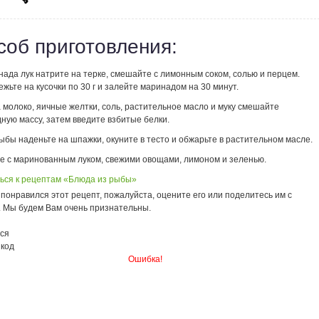
соб приготовления:
ада лук натрите на терке, смешайте с лимонным соком, солью и перцем.
жьте на кусочки по 30 г и залейте маринадом на 30 минут.
 молоко, яичные желтки, соль, растительное масло и муку смешайте
ную массу, затем введите взбитые белки.
ыбы наденьте на шпажки, окуните в тесто и обжарьте в растительном масле.
е с маринованным луком, свежими овощами, лимоном и зеленью.
ься к рецептам «Блюда из рыбы»
понравился этот рецепт, пожалуйста, оцените его или поделитесь им с
. Мы будем Вам очень признательны.
ся
 код
Ошибка!