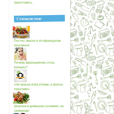
приготовить...
Статьи по теме
Постно, вкусно и по-французски
изысканно
Почему француженки столь
изящны?
«Не красна изба углами, а красна
пирогами»
Шашлык в домашних условиях: на
сковороде