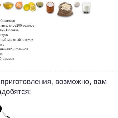
00
граммов
стительное
200
граммов
атый
1
головка
штука
рный молотый
по вкусу
усу
ничная
250
граммов
ки
0
граммов
 приготовления, возможно, вам
адобятся: