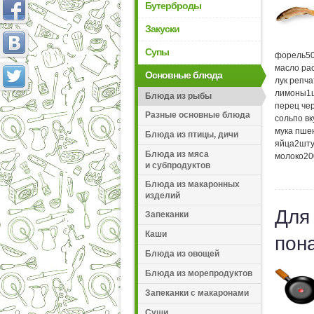
Бутерброды
Закуски
Супы
форель
5
масло ра
Основные блюда
лук репч
лимоны
1
Блюда из рыбы
перец че
Разные основные блюда
соль
по вк
мука пше
Блюда из птицы, дичи
яйца
2
шту
Блюда из мяса
молоко
20
и субпродуктов
Блюда из макаронных
изделий
Для
Запеканки
Каши
пон
Блюда из овощей
Блюда из морепродуктов
Запеканки с макаронами
Суши