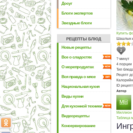
Досуг
Блоги экспертов
Звездные блоги
Купить ф
РЕЦЕПТЫ БЛЮД
Шашлык и
Новые рецепты
2
Все о сладостях
? минут
4 порции
О морепродуктах
Тип блюда
Рецепт д
Вся правда о мясе
Калорийн
ID рецепт
Национальная кухня
Автор
Виды кухни
Для кухонной техники
Миллион
Видеорецепты
Таблица м
Инг
Консервирование