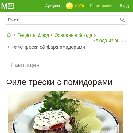
+100
Аукцион
Регистрация
Вход
Рецепты блюд
Основные блюда
Блюда из рыбы
Филе трески с&nbsp;помидорами
СЕГОДНЯ: 39142 РЕЦЕПТА
Навигация
Филе трески с помидорами