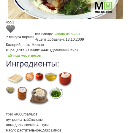
4553
Тип блюда:
Блюда из рыбы
? минут
4 порции
Рецепт добавлен:
13.10.2009
Калорийность:
Низкая
ID рецепта из книги:
4446 (Домашний пир)
Таблица мер и весов
Ингредиенты:
треска
600
граммов
лук репчатый
2
головки
помидоры свежие
4
штуки
масло растительное
150
граммов