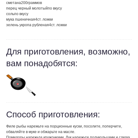
сметана
200
граммов
перец черный молотый
по вкусу
соль
по вкусу
мука пшеничная
4
ст. ложки
зелень укропа рубленая
4
ст. ложки
Для приготовления, возможно,
вам понадобятся:
Способ приготовления:
Филе рыбы нарежьте на порционные куски, посолите, поперчите,
обваляйте в муке и обжарьте на масле.
Помидоры нарежьте кружочками. Лук нарежьте полукольцами и слегка