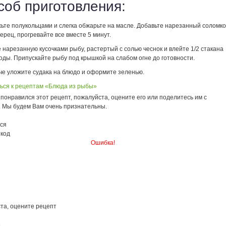
соб приготовления:
жьте полукольцами и слегка обжарьте на масле. Добавьте нарезанный соломк
ерец, прогревайте все вместе 5 минут.
нарезанную кусочками рыбу, растертый с солью чеснок и влейте 1/2 стакана
оды. Припускайте рыбу под крышкой на слабом огне до готовности.
че уложите судака на блюдо и оформите зеленью.
ься к рецептам «Блюда из рыбы»
понравился этот рецепт, пожалуйста, оцените его или поделитесь им с
. Мы будем Вам очень признательны.
ся
 код
Ошибка!
та, оцените рецепт
6