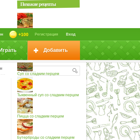
Похожие рецепты
Судак со сладким перцем (2)
+100
он
Регистрация
Вход
Играть
Добавить
Рис с фасолью и сладким перцем
ем
Суп со сладким перцем
Тыквенный суп со сладким перцем
Пицца со сладким перцем
Бутерброды со сладким перцем