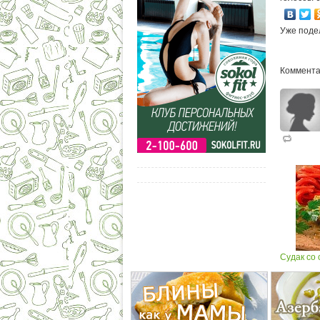
Уже поде
Коммента
Судак со 