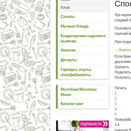
Спо
Плов
Лук наре
Салаты
сладкий п
Мучные блюда
Положите 
горячей в
Кондитерские изделия и
выпечка
При пода
Напитки
← Вернут
Если Вам 
Десерты
друзьями
Оценить
Гарниры, соусы,
Поделить
полуфабрикаты
Получить
Печать
Фотобанк Миллион
1
Меню
2
Каталог книг
3
4
5
Пожалуйс
3.4
голосов: 