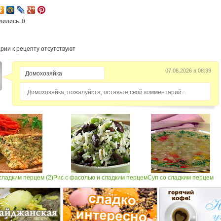
лились: 0
рии к рецепту отсутствуют
07.08.2026 в 08:39
Домохозяйка, пожалуйста, оставьте свой комментарий...
сладким перцем (2)
Рис с фасолью и сладким перцем
Суп со сладким перцем