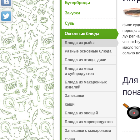
Бутерброды
Закуски
Супы
филе суд
перец сл
Основные блюда
лук репч
чеснок
1
з
Блюда из рыбы
масло то
Разные основные блюда
соль
по вк
Блюда из птицы, дичи
Блюда из мяса
и субпродуктов
Для
Блюда из макаронных
изделий
пон
Запеканки
Каши
Блюда из овощей
Блюда из морепродуктов
Запеканки с макаронами
Суши