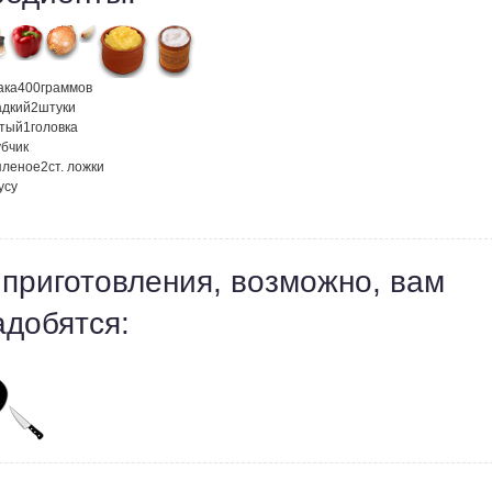
ака
400
граммов
адкий
2
штуки
атый
1
головка
убчик
пленое
2
ст. ложки
усу
 приготовления, возможно, вам
адобятся: