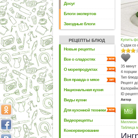
Досуг
Блоги экспертов
Звездные блоги
Купить ф
РЕЦЕПТЫ БЛЮД
Судак со
Новые рецепты
Все о сладостях
35 минут
О морепродуктах
4 порции
Тип блюда
Вся правда о мясе
Рецепт д
Калорийн
Национальная кухня
ID рецепт
Виды кухни
Автор
Для кухонной техники
Видеорецепты
Миллион
Таблица м
Консервирование
Инг