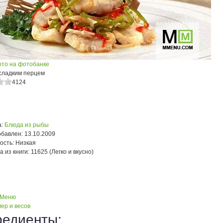
ото на фотобанке
 сладким перцем
4124
:
Блюда из рыбы
обавлен:
13.10.2009
ость:
Низкая
а из книги:
11625 (Легко и вкусно)
 Меню
ер и весов
редиенты: