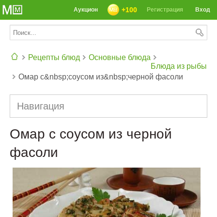
+100
Аукцион
Регистрация
Вход
Рецепты блюд
Основные блюда
Блюда из рыбы
Омар с&nbsp;соусом из&nbsp;черной фасоли
СЕГОДНЯ: 39142 РЕЦЕПТА
Навигация
Омар с соусом из черной
фасоли