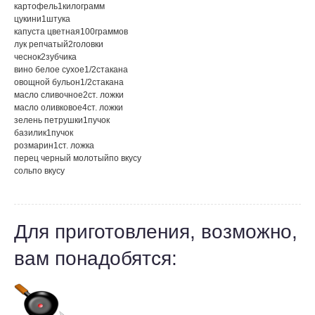
картофель
1
килограмм
цукини
1
штука
капуста цветная
100
граммов
лук репчатый
2
головки
чеснок
2
зубчика
вино белое сухое
1/2
стакана
овощной бульон
1/2
стакана
масло сливочное
2
ст. ложки
масло оливковое
4
ст. ложки
зелень петрушки
1
пучок
базилик
1
пучок
розмарин
1
ст. ложка
перец черный молотый
по вкусу
соль
по вкусу
Для приготовления, возможно,
вам понадобятся: