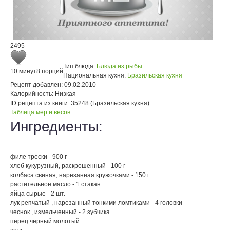
2495
Тип блюда:
Блюда из рыбы
10 минут
8 порций
Национальная кухня:
Бразильская кухня
Рецепт добавлен:
09.02.2010
Калорийность:
Низкая
ID рецепта из книги:
35248 (Бразильская кухня)
Таблица мер и весов
Ингредиенты:
филе трески - 900 г
хлеб кукурузный, раскрошенный - 100 г
колбаса свиная, нарезанная кружочками - 150 г
растительное масло - 1 стакан
яйца сырые - 2 шт.
лук репчатый , нарезанный тонкими ломтиками - 4 головки
чеснок , измельченный - 2 зубчика
перец черный молотый