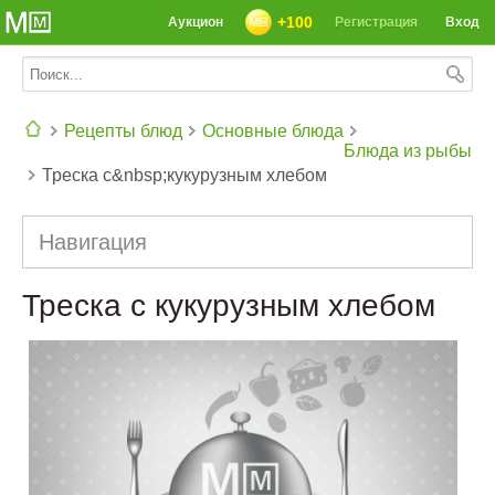
+100
Аукцион
Регистрация
Вход
Рецепты блюд
Основные блюда
Блюда из рыбы
Треска с&nbsp;кукурузным хлебом
СЕГОДНЯ: 39142 РЕЦЕПТА
Навигация
Треска с кукурузным хлебом