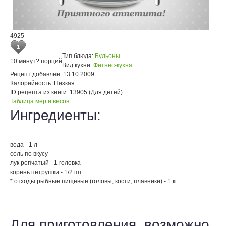
4925
1
Тип блюда:
Бульоны
10 минут
? порций
Вид кухни:
Фитнес-кухня
Рецепт добавлен:
13.10.2009
Калорийность:
Низкая
ID рецепта из книги:
13905 (Для детей)
Таблица мер и весов
Ингредиенты:
вода - 1 л
соль по вкусу
лук репчатый - 1 головка
корень петрушки - 1/2 шт.
* отходы рыбные пищевые (головы, кости, плавники) - 1 кг
Для приготовления, возможно,