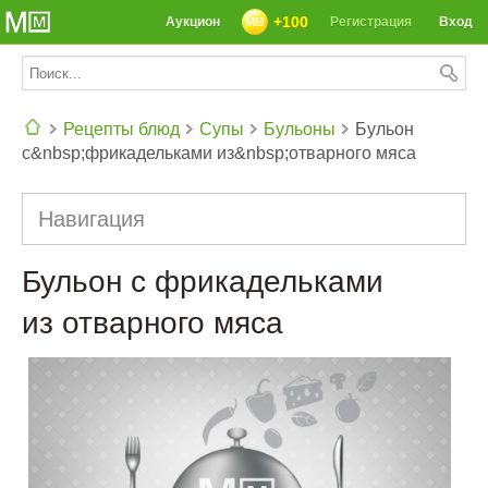
+100
Аукцион
Регистрация
Вход
Рецепты блюд
Супы
Бульоны
Бульон
с&nbsp;фрикадельками из&nbsp;отварного мяса
СЕГОДНЯ: 39142 РЕЦЕПТА
Навигация
Бульон с фрикадельками
из отварного мяса