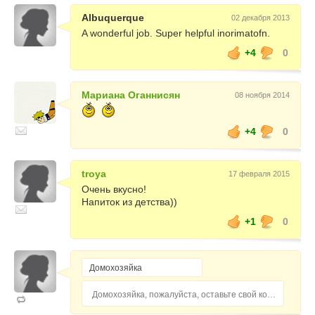
Albuquerque
02 декабря 2013
A wonderful job. Super helpful inorimatofn.
+4
0
Мариана Оганнисян
08 ноября 2014
+4
0
troya
17 февраля 2015
Очень вкусно!
Напиток из детства))
+1
0
Домохозяйка, пожалуйста, оставьте свой комментарий...