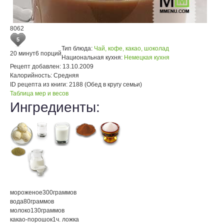
8062
5
Тип блюда:
Чай, кофе, какао, шоколад
20 минут
6 порций
Национальная кухня:
Немецкая кухня
Рецепт добавлен:
13.10.2009
Калорийность:
Средняя
ID рецепта из книги:
2188 (Обед в кругу семьи)
Таблица мер и весов
Ингредиенты:
мороженое
300
граммов
вода
80
граммов
молоко
130
граммов
какао-порошок
1
ч. ложка