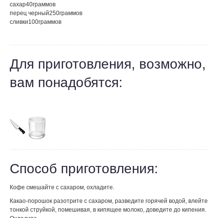
сахар
40
граммов
перец черный
250
граммов
сливки
100
граммов
Для приготовления, возможно,
вам понадобятся:
Способ приготовления:
Кофе смешайте с сахаром, охладите.
Какао-порошок разотрите с сахаром, разведите горячей водой, влейте
тонкой струйкой, помешивая, в кипящее молоко, доведите до кипения.