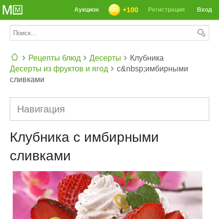
+100
Аукцион
Регистрация
Вход
Рецепты блюд
Десерты
Клубника
Десерты из фруктов и ягод
с&nbsp;имбирными
СЕГОДНЯ: 39142 РЕЦЕПТА
сливками
Навигация
Клубника с имбирными
сливками