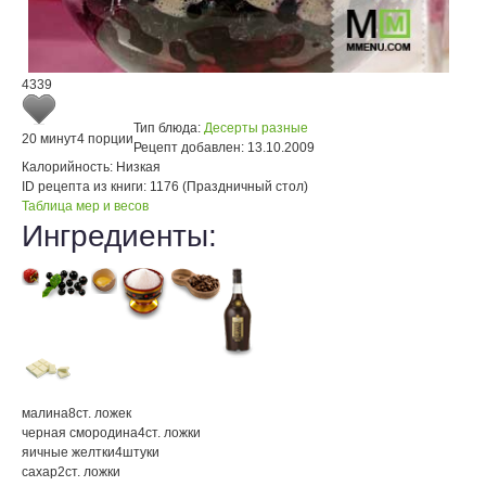
4339
Тип блюда:
Десерты разные
20 минут
4 порции
Рецепт добавлен:
13.10.2009
Калорийность:
Низкая
ID рецепта из книги:
1176 (Праздничный стол)
Таблица мер и весов
Ингредиенты:
малина
8
ст. ложек
черная смородина
4
ст. ложки
яичные желтки
4
штуки
сахар
2
ст. ложки