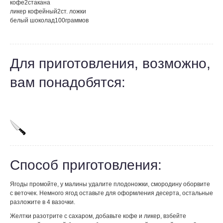
кофе
2
стакана
ликер кофейный
2
ст. ложки
белый шоколад
100
граммов
Для приготовления, возможно,
вам понадобятся:
Способ приготовления:
Ягоды промойте, у малины удалите плодоножки, смородину оборвите
с веточек. Немного ягод оставьте для оформления десерта, остальные
разложите в 4 вазочки.
Желтки разотрите с сахаром, добавьте кофе и ликер, взбейте