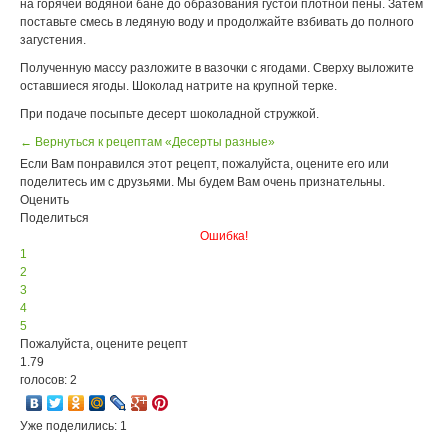
на горячей водяной бане до образования густой плотной пены. Затем
поставьте смесь в ледяную воду и продолжайте взбивать до полного
загустения.
Полученную массу разложите в вазочки с ягодами. Сверху выложите
оставшиеся ягоды. Шоколад натрите на крупной терке.
При подаче посыпьте десерт шоколадной стружкой.
← Вернуться к рецептам «Десерты разные»
Если Вам понравился этот рецепт, пожалуйста, оцените его или
поделитесь им с друзьями. Мы будем Вам очень признательны.
Оценить
Поделиться
Ошибка!
1
2
3
4
5
Пожалуйста, оцените рецепт
1.79
голосов: 2
Уже поделились: 1