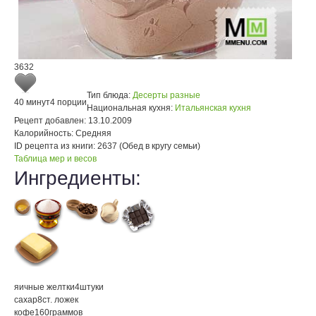
3632
Тип блюда:
Десерты разные
40 минут
4 порции
Национальная кухня:
Итальянская кухня
Рецепт добавлен:
13.10.2009
Калорийность:
Средняя
ID рецепта из книги:
2637 (Обед в кругу семьи)
Таблица мер и весов
Ингредиенты:
яичные желтки
4
штуки
сахар
8
ст. ложек
кофе
160
граммов