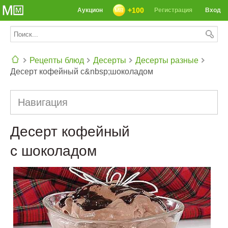
+100
Аукцион
Регистрация
Вход
Рецепты блюд
Десерты
Десерты разные
Десерт кофейный с&nbsp;шоколадом
СЕГОДНЯ: 39142 РЕЦЕПТА
Навигация
Десерт кофейный
с шоколадом